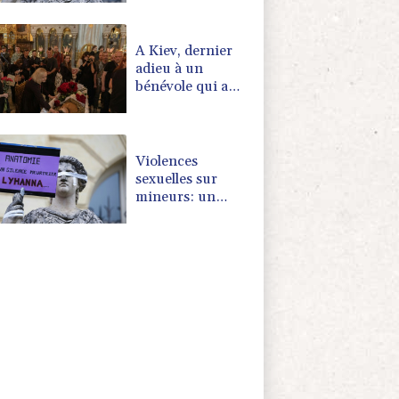
penche sur les
défaillances des
enquêtes
A Kiev, dernier
adieu à un
bénévole qui a
consacré sa vie
aux morts
Violences
sexuelles sur
mineurs: un
courrier de
Darmanin pointe
les défaillances
des enquêtes