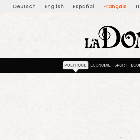
Deutsch
English
Español
Français
I
POLITIQUE
ECONOMIE
SPORT
BOU