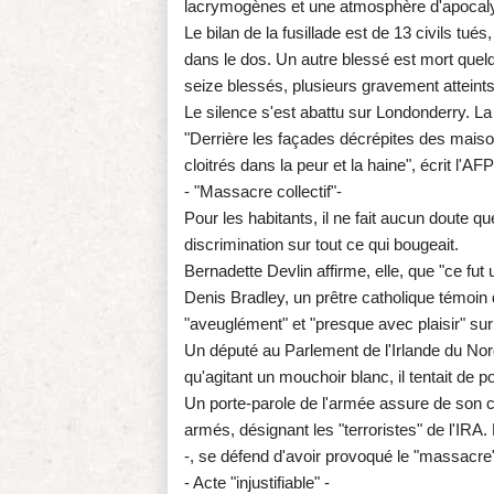
lacrymogènes et une atmosphère d'apocal
Le bilan de la fusillade est de 13 civils tué
dans le dos. Un autre blessé est mort quel
seize blessés, plusieurs gravement atteints
Le silence s'est abattu sur Londonderry. La
"Derrière les façades décrépites des maiso
cloitrés dans la peur et la haine", écrit l'AF
- "Massacre collectif"-
Pour les habitants, il ne fait aucun doute qu
discrimination sur tout ce qui bougeait.
Bernadette Devlin affirme, elle, que "ce fu
Denis Bradley, un prêtre catholique témoin d
"aveuglément" et "presque avec plaisir" sur 
Un député au Parlement de l'Irlande du Nord 
qu'agitant un mouchoir blanc, il tentait de 
Un porte-parole de l'armée assure de son c
armés, désignant les "terroristes" de l'IRA. 
-, se défend d'avoir provoqué le "massacre
- Acte "injustifiable" -