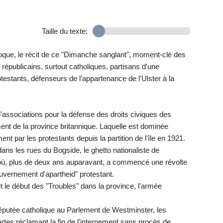
Taille du texte:
époque, le récit de ce "Dimanche sanglant", moment-clé des
républicains, surtout catholiques, partisans d'une
rotestants, défenseurs de l'appartenance de l'Ulster à la
d'associations pour la défense des droits civiques des
ment de la province britannique. Laquelle est dominée
t par les protestants depuis la partition de l'île en 1921.
r dans les rues du Bogside, le ghetto nationaliste de
 où, plus de deux ans auparavant, a commencé une révolte
ouvernement d'apartheid" protestant.
le début des "Troubles" dans la province, l'armée
députée catholique au Parlement de Westminster, les
rtes réclamant la fin de l'internement sans procès de