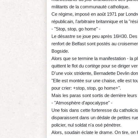
militants de la communauté catholique.
Ce régime, imposé en août 1971 par Londr
républicain, l'arbitraire britannique et la "ré
- "Stop, stop, go home" -
Le désastre se joue peu après 16H30. Des 
renfort de Belfast sont postés au croisement
Bogside.
Alors que se termine la manifestation - la 
quittent le flot du cortège pour se diriger 
D'une voix stridente, Bernadette Devlin donn
"Elle est montée sur une chaise, elle est 
pour crier: +stop, stop, go home+".
Mais les paras sont sortis de derrière leurs
- "Atmosphère d'apocalypse" -
Une fois dans cette forteresse du catholicis
disparaissent dans un dédale de petites ru
policier, nul soldat n'a osé pénétrer.
Alors, soudain éclate le drame. On tire, on hu