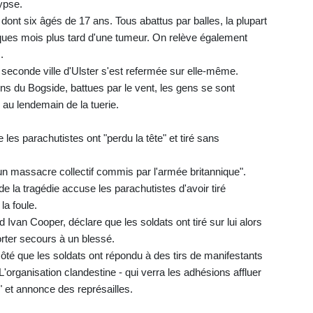
ypse.
s, dont six âgés de 17 ans. Tous abattus par balles, la plupart
ques mois plus tard d'une tumeur. On relève également
.
 seconde ville d'Ulster s'est refermée sur elle-même.
ns du Bogside, battues par le vent, les gens se sont
P au lendemain de la tuerie.
e les parachutistes ont "perdu la tête" et tiré sans
t un massacre collectif commis par l'armée britannique".
e la tragédie accuse les parachutistes d'avoir tiré
la foule.
Ivan Cooper, déclare que les soldats ont tiré sur lui alors
porter secours à un blessé.
ôté que les soldats ont répondu à des tirs de manifestants
L'organisation clandestine - qui verra les adhésions affluer
" et annonce des représailles.