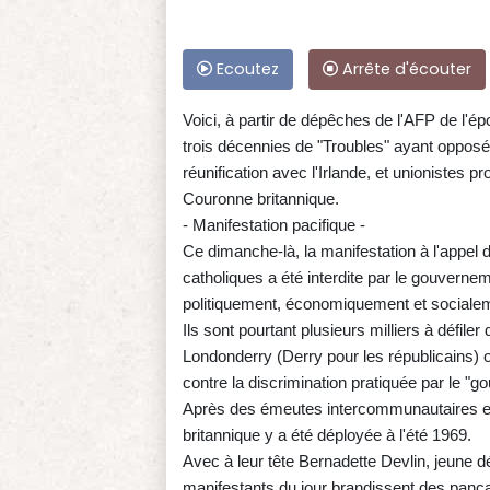
Ecoutez
Arrête d'écouter
Voici, à partir de dépêches de l'AFP de l'
trois décennies de "Troubles" ayant opposé 
réunification avec l'Irlande, et unionistes p
Couronne britannique.
- Manifestation pacifique -
Ce dimanche-là, la manifestation à l'appel 
catholiques a été interdite par le gouverne
politiquement, économiquement et socialemen
Ils sont pourtant plusieurs milliers à défile
Londonderry (Derry pour les républicains)
contre la discrimination pratiquée par le "g
Après des émeutes intercommunautaires et 
britannique y a été déployée à l'été 1969.
Avec à leur tête Bernadette Devlin, jeune 
manifestants du jour brandissent des panca