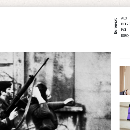
AEX
Euronext
BEL2
PX1
ISEQ
OSEB
PSI2
ENTE
BIOT
N150