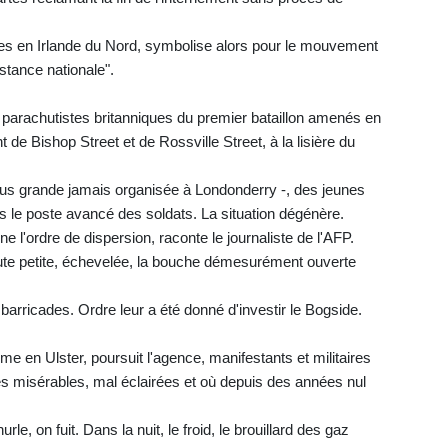
es en Irlande du Nord, symbolise alors pour le mouvement
sistance nationale".
parachutistes britanniques du premier bataillon amenés en
 de Bishop Street et de Rossville Street, à la lisière du
plus grande jamais organisée à Londonderry -, des jeunes
vers le poste avancé des soldats. La situation dégénère.
e l'ordre de dispersion, raconte le journaliste de l'AFP.
toute petite, échevelée, la bouche démesurément ouverte
 barricades. Ordre leur a été donné d'investir le Bogside.
me en Ulster, poursuit l'agence, manifestants et militaires
es misérables, mal éclairées et où depuis des années nul
rle, on fuit. Dans la nuit, le froid, le brouillard des gaz