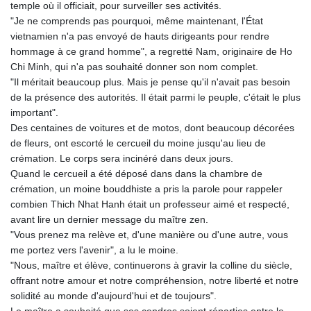
temple où il officiait, pour surveiller ses activités.
"Je ne comprends pas pourquoi, même maintenant, l'État
vietnamien n'a pas envoyé de hauts dirigeants pour rendre
hommage à ce grand homme", a regretté Nam, originaire de Ho
Chi Minh, qui n'a pas souhaité donner son nom complet.
"Il méritait beaucoup plus. Mais je pense qu'il n'avait pas besoin
de la présence des autorités. Il était parmi le peuple, c'était le plus
important".
Des centaines de voitures et de motos, dont beaucoup décorées
de fleurs, ont escorté le cercueil du moine jusqu'au lieu de
crémation. Le corps sera incinéré dans deux jours.
Quand le cercueil a été déposé dans dans la chambre de
crémation, un moine bouddhiste a pris la parole pour rappeler
combien Thich Nhat Hanh était un professeur aimé et respecté,
avant lire un dernier message du maître zen.
"Vous prenez ma relève et, d'une manière ou d'une autre, vous
me portez vers l'avenir", a lu le moine.
"Nous, maître et élève, continuerons à gravir la colline du siècle,
offrant notre amour et notre compréhension, notre liberté et notre
solidité au monde d'aujourd'hui et de toujours".
Le maître a souhaité que ses cendres soient réparties entre le