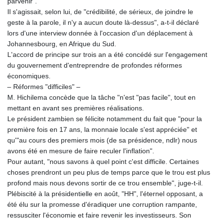
parvenir".
Il s'agissait, selon lui, de "crédibilité, de sérieux, de joindre le
geste à la parole, il n'y a aucun doute là-dessus", a-t-il déclaré
lors d'une interview donnée à l'occasion d'un déplacement à
Johannesbourg, en Afrique du Sud.
L'accord de principe sur trois an a été concédé sur l'engagement
du gouvernement d'entreprendre de profondes réformes
économiques.
– Réformes "difficiles" –
M. Hichilema concède que la tâche "n'est "pas facile", tout en
mettant en avant ses premières réalisations.
Le président zambien se félicite notamment du fait que "pour la
première fois en 17 ans, la monnaie locale s'est appréciée" et
qu'"au cours des premiers mois (de sa présidence, ndlr) nous
avons été en mesure de faire reculer l'inflation".
Pour autant, "nous savons à quel point c'est difficile. Certaines
choses prendront un peu plus de temps parce que le trou est plus
profond mais nous devons sortir de ce trou ensemble", juge-t-il.
Plébiscité à la présidentielle en août, "HH", l'éternel opposant, a
été élu sur la promesse d'éradiquer une corruption rampante,
ressusciter l'économie et faire revenir les investisseurs. Son