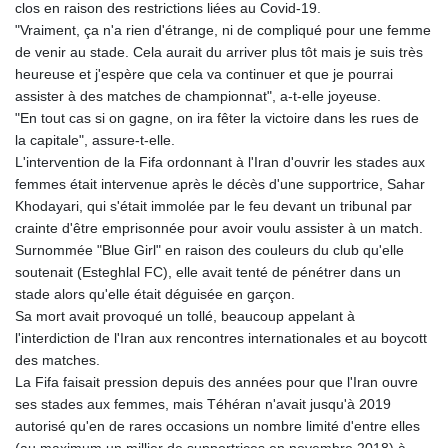
clos en raison des restrictions liées au Covid-19.
"Vraiment, ça n'a rien d'étrange, ni de compliqué pour une femme
de venir au stade. Cela aurait du arriver plus tôt mais je suis très
heureuse et j'espère que cela va continuer et que je pourrai
assister à des matches de championnat", a-t-elle joyeuse.
"En tout cas si on gagne, on ira fêter la victoire dans les rues de
la capitale", assure-t-elle.
L'intervention de la Fifa ordonnant à l'Iran d'ouvrir les stades aux
femmes était intervenue après le décès d'une supportrice, Sahar
Khodayari, qui s'était immolée par le feu devant un tribunal par
crainte d'être emprisonnée pour avoir voulu assister à un match.
Surnommée "Blue Girl" en raison des couleurs du club qu'elle
soutenait (Esteghlal FC), elle avait tenté de pénétrer dans un
stade alors qu'elle était déguisée en garçon.
Sa mort avait provoqué un tollé, beaucoup appelant à
l'interdiction de l'Iran aux rencontres internationales et au boycott
des matches.
La Fifa faisait pression depuis des années pour que l'Iran ouvre
ses stades aux femmes, mais Téhéran n'avait jusqu'à 2019
autorisé qu'en de rares occasions un nombre limité d'entre elles
(au maximum un millier de supportrices en novembre 2018) à