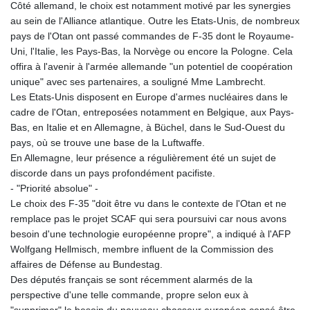
Côté allemand, le choix est notamment motivé par les synergies
au sein de l'Alliance atlantique. Outre les Etats-Unis, de nombreux
pays de l'Otan ont passé commandes de F-35 dont le Royaume-
Uni, l'Italie, les Pays-Bas, la Norvège ou encore la Pologne. Cela
offira à l'avenir à l'armée allemande "un potentiel de coopération
unique" avec ses partenaires, a souligné Mme Lambrecht.
Les Etats-Unis disposent en Europe d'armes nucléaires dans le
cadre de l'Otan, entreposées notamment en Belgique, aux Pays-
Bas, en Italie et en Allemagne, à Büchel, dans le Sud-Ouest du
pays, où se trouve une base de la Luftwaffe.
En Allemagne, leur présence a régulièrement été un sujet de
discorde dans un pays profondément pacifiste.
- "Priorité absolue" -
Le choix des F-35 "doit être vu dans le contexte de l'Otan et ne
remplace pas le projet SCAF qui sera poursuivi car nous avons
besoin d'une technologie européenne propre", a indiqué à l'AFP
Wolfgang Hellmisch, membre influent de la Commission des
affaires de Défense au Bundestag.
Des députés français se sont récemment alarmés de la
perspective d'une telle commande, propre selon eux à
"supprimer" le besoin du nouveau chasseur européen censé être