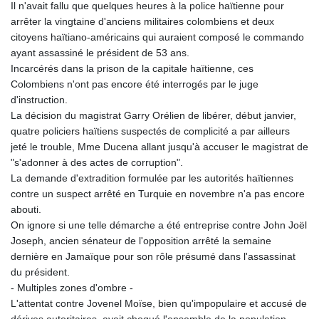
Il n'avait fallu que quelques heures à la police haïtienne pour
arrêter la vingtaine d'anciens militaires colombiens et deux
citoyens haïtiano-américains qui auraient composé le commando
ayant assassiné le président de 53 ans.
Incarcérés dans la prison de la capitale haïtienne, ces
Colombiens n'ont pas encore été interrogés par le juge
d'instruction.
La décision du magistrat Garry Orélien de libérer, début janvier,
quatre policiers haïtiens suspectés de complicité a par ailleurs
jeté le trouble, Mme Ducena allant jusqu'à accuser le magistrat de
"s'adonner à des actes de corruption".
La demande d'extradition formulée par les autorités haïtiennes
contre un suspect arrêté en Turquie en novembre n'a pas encore
abouti.
On ignore si une telle démarche a été entreprise contre John Joël
Joseph, ancien sénateur de l'opposition arrêté la semaine
dernière en Jamaïque pour son rôle présumé dans l'assassinat
du président.
- Multiples zones d'ombre -
L'attentat contre Jovenel Moïse, bien qu'impopulaire et accusé de
dérives autoritaires, avait choqué l'ensemble de la population