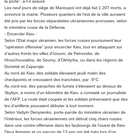
la porte", a-t-il assuré.
Les neuf jours de siège de Marioupol ont déjà fait 1.207 morts, a
annoncé la mairie. Plusieurs quartiers de l'est de la ville auraient
été pris par les forces séparatistes ukrainiennes prorusses, selon
le ministère russe de la Défense.
- Encercler Kiev -
Selon l'Etat major ukrainien, les forces russes poursuivent leur
"opération offensive" pour encercler Kiev, tout en attaquant sur
d'autres fronts les villes d'Izioum, de Petrovske, de
Hrouchouvakha, de Soumy, d'Okhtyrka, ou dans les régions de
Donetsk et Zaparojie.
Au nord de Kiev, des soldats élevaient jeudi matin des
checkpoints et creusaient des tranchées, par -9°C.
Au nord-est, des panaches de fumée s'élevaient au dessus de
Skybyn, à moins d'un kilomètre de Kiev, a constaté un journaliste
de l'AFP. La route était coupée et les soldats prévenaient que des
tirs d'artillerie pouvaient débuter à tout moment.
Selon Vadym Denysenko, porte-parole du ministère ukrainien de
l'Intérieur, les forces ukrainiennes ont détruit cinq chars russes
dans une contre-offensive dans les faubourgs de l'ouest de Kiev.
Deux femmes et un garçon de 13 ans ont été tués lors d'un