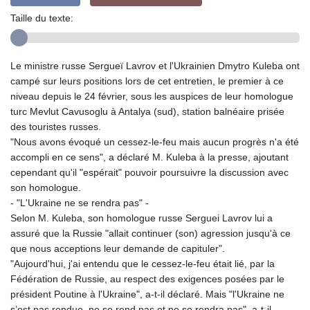
Taille du texte:
Le ministre russe Sergueï Lavrov et l'Ukrainien Dmytro Kuleba ont
campé sur leurs positions lors de cet entretien, le premier à ce
niveau depuis le 24 février, sous les auspices de leur homologue
turc Mevlut Cavusoglu à Antalya (sud), station balnéaire prisée
des touristes russes.
"Nous avons évoqué un cessez-le-feu mais aucun progrès n'a été
accompli en ce sens", a déclaré M. Kuleba à la presse, ajoutant
cependant qu'il "espérait" pouvoir poursuivre la discussion avec
son homologue.
- "L'Ukraine ne se rendra pas" -
Selon M. Kuleba, son homologue russe Serguei Lavrov lui a
assuré que la Russie "allait continuer (son) agression jusqu'à ce
que nous acceptions leur demande de capituler".
"Aujourd'hui, j'ai entendu que le cessez-le-feu était lié, par la
Fédération de Russie, au respect des exigences posées par le
président Poutine à l'Ukraine", a-t-il déclaré. Mais "l'Ukraine ne
s’est pas rendue, ne se rend pas et ne se rendra pas", a-t-il