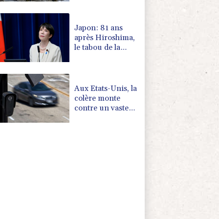
Japon: 81 ans
après Hiroshima,
le tabou de la
dissuasion
nucléaire vacille
Aux Etats-Unis, la
colère monte
contre un vaste
réseau de
surveillance des
voitures