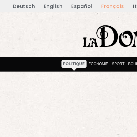
Deutsch
English
Español
Français
I
POLITIQUE
ECONOMIE
SPORT
BOU