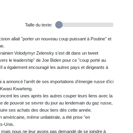
Taille du texte:
sion allait "porter un nouveau coup puissant à Poutine" et
ne.
krainien Volodymyr Zelensky s'est dit dans un tweet
vers le leadership" de Joe Biden pour ce "coup porté au
Il a également encouragé les autres pays et dirigeants à
 annoncé l'arrêt de ses importations d'énergie russe d'ici
ue Kwasi Kwarteng.
ncent les unes après les autres couper leurs liens avec la
te de pouvoir se sevrer du jour au lendemain du gaz russe,
duire ses achats des deux tiers dès cette année.
ion américaine, même unilatérale, a été prise "en
ts-Unis.
 mais nous ne leur avons pas demandé de se joindre à