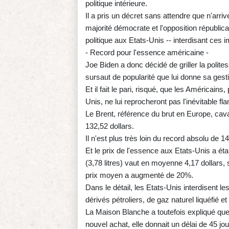
politique intérieure.
Il a pris un décret sans attendre que n'arri
majorité démocrate et l'opposition républic
politique aux Etats-Unis -- interdisant ces 
- Record pour l'essence américaine -
Joe Biden a donc décidé de griller la polite
sursaut de popularité que lui donne sa ges
Et il fait le pari, risqué, que les Américains
Unis, ne lui reprocheront pas l'inévitable f
Le Brent, référence du brut en Europe, cav
132,52 dollars.
Il n'est plus très loin du record absolu de 14
Et le prix de l'essence aux Etats-Unis a ét
(3,78 litres) vaut en moyenne 4,17 dollars,
prix moyen a augmenté de 20%.
Dans le détail, les Etats-Unis interdisent l
dérivés pétroliers, de gaz naturel liquéfié e
La Maison Blanche a toutefois expliqué que s
nouvel achat, elle donnait un délai de 45 jo