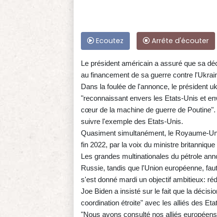
Ecoutez
Arrête d'écouter
Le président américain a assuré que sa déci
au financement de sa guerre contre l'Ukrai
Dans la foulée de l'annonce, le président u
"reconnaissant envers les Etats-Unis et en
cœur de la machine de guerre de Poutine". 
suivre l'exemple des Etats-Unis.
Quasiment simultanément, le Royaume-Uni a
fin 2022, par la voix du ministre britanniq
Les grandes multinationales du pétrole anno
Russie, tandis que l'Union européenne, fau
s'est donné mardi un objectif ambitieux: ré
Joe Biden a insisté sur le fait que la décis
coordination étroite" avec les alliés des Eta
"Nous avons consulté nos alliés européens