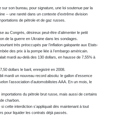
ve sur son bureau, pour signature, une loi soutenue par la
aine -- une rareté dans un contexte d'extrême division
importations de pétrole et de gaz russes.
sse au Congrès, désireux peut-être d'alimenter le petit
tion de la guerre en Ukraine dans les sondages.
, pourtant très préoccupés par l'inflation galopante aux Etats-
lambée des prix à la pompe liée à l'embargo américain.
alait mardi au-delà des 130 dollars, en hausse de 7,55% à
7,50 dollars le baril, enregistré en 2008.
abli mardi un nouveau record absolu: le gallon d'essence
 selon l'association d'automobilistes AAA. En un mois, le
es importations du pétrole brut russe, mais aussi de certains
t de charbon.
i cette interdiction s'appliquait dès maintenant à tout
urs pour liquider les contrats déjà passés.