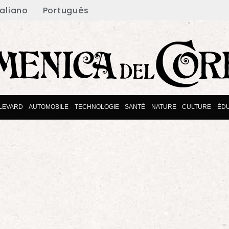
taliano
Português
LEVARD
AUTOMOBILE
TECHNOLOGIE
SANTÉ
NATURE
CULTURE
ÉD