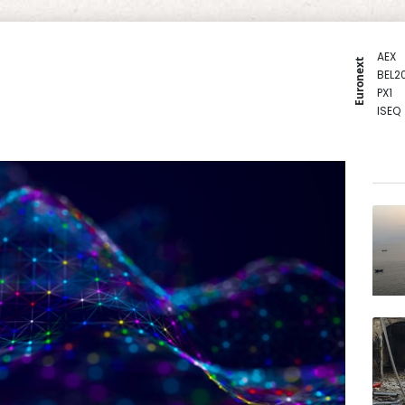
AEX
Euronext
BEL2
PX1
ISEQ
OSEB
PSI2
ENTE
BIOT
N150