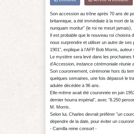
Son accession au trône après 70 ans de pat
britannique, a été immédiate à la mort de l
nunquam moritur" (le roi ne meurt jamais).
Il est probable que le nouveau roi choisira de
nous surprendre et utiliser un autre de ses
1901", explique à l'AFP Bob Morris, auteur 
Le mystère sera levé dans les prochaines h
d'Accession, instance cérémoniale réunie 
Son couronnement, cérémonie hors du temps
quelques semaines, une fois dépassé le tra
adulée décédée à 96 ans.
Elle-même avait été couronnée en juin 1953,
dernier hourra impérial", avec "8.250 pers
M. Morris.
Selon lui, Charles devrait préférer "un cour
dépendre de la date, pour éviter un couronn
- Camilla reine consort -