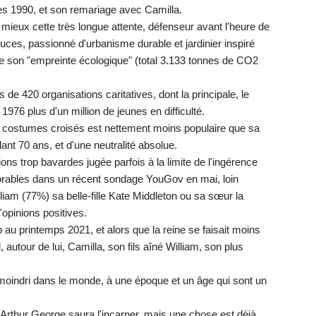
nées 1990, et son remariage avec Camilla.
eux cette très longue attente, défenseur avant l'heure de
es, passionné d'urbanisme durable et jardinier inspiré
lie son "empreinte écologique" (total 3.133 tonnes de CO2
us de 420 organisations caritatives, dont la principale, le
1976 plus d'un million de jeunes en difficulté.
es costumes croisés est nettement moins populaire que sa
nt 70 ans, et d'une neutralité absolue.
ns trop bavardes jugée parfois à la limite de l'ingérence
favorables dans un récent sondage YouGov en mai, loin
illiam (77%) sa belle-fille Kate Middleton ou sa sœur la
opinions positives.
 au printemps 2021, et alors que la reine se faisait moins
 autour de lui, Camilla, son fils aîné William, son plus
e amoindri dans le monde, à une époque et un âge qui sont un
Arthur George saura l'incarner, mais une chose est déjà