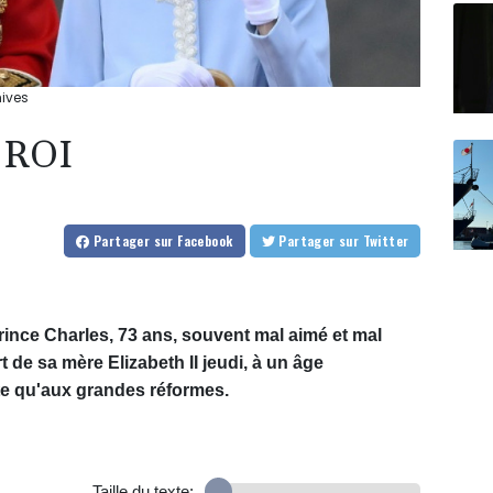
hives
 ROI
Partager
sur Facebook
Partager
sur Twitter
rince Charles, 73 ans, souvent mal aimé et mal
t de sa mère Elizabeth II jeudi, à un âge
ite qu'aux grandes réformes.
Taille du texte: