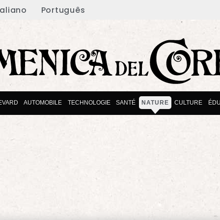
taliano
Português
EVARD
AUTOMOBILE
TECHNOLOGIE
SANTÉ
NATURE
CULTURE
ÉDU