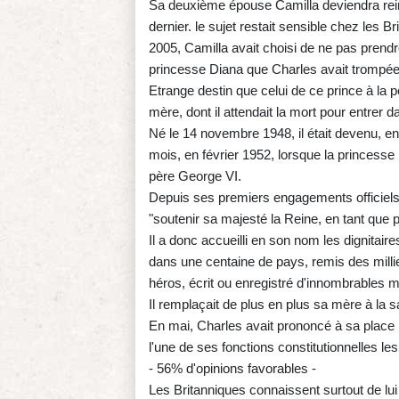
Sa deuxième épouse Camilla deviendra reine
dernier. le sujet restait sensible chez les
2005, Camilla avait choisi de ne pas prendre
princesse Diana que Charles avait trompée
Etrange destin que celui de ce prince à la 
mère, dont il attendait la mort pour entrer d
Né le 14 novembre 1948, il était devenu, en t
mois, en février 1952, lorsque la princesse 
père George VI.
Depuis ses premiers engagements officiels 
"soutenir sa majesté la Reine, en tant que poi
Il a donc accueilli en son nom les dignitai
dans une centaine de pays, remis des milli
héros, écrit ou enregistré d'innombrables 
Il remplaçait de plus en plus sa mère à la s
En mai, Charles avait prononcé à sa place p
l'une de ses fonctions constitutionnelles le
- 56% d'opinions favorables -
Les Britanniques connaissent surtout de lu