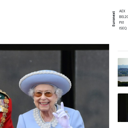
AEX
Euronext
BEL2
PX1
ISEQ
OSEB
PSI2
ENTE
BIOT
N150