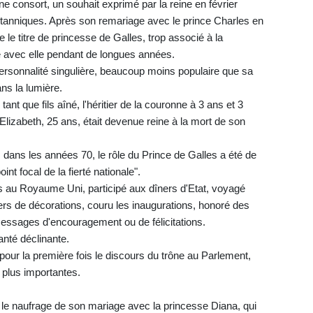
 consort, un souhait exprimé par la reine en février
 Britanniques. Après son remariage avec le prince Charles en
 le titre de princesse de Galles, trop associé à la
 avec elle pendant de longues années.
personnalité singulière, beaucoup moins populaire que sa
ans la lumière.
ant que fils aîné, l'héritier de la couronne à 3 ans et 3
Elizabeth, 25 ans, était devenue reine à la mort de son
dans les années 70, le rôle du Prince de Galles a été de
nt focal de la fierté nationale".
res au Royaume Uni, participé aux dîners d'Etat, voyagé
ers de décorations, couru les inaugurations, honoré des
messages d'encouragement ou de félicitations.
anté déclinante.
our la première fois le discours du trône au Parlement,
s plus importantes.
i le naufrage de son mariage avec la princesse Diana, qui