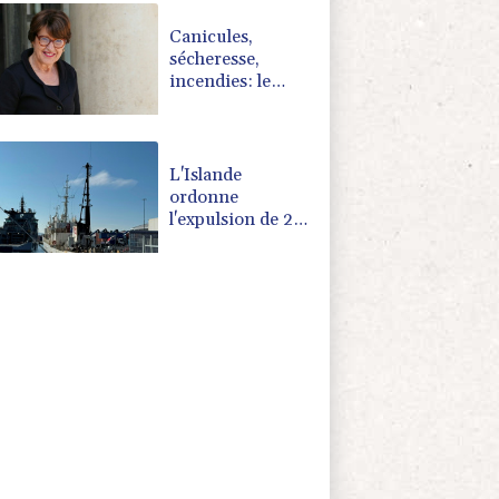
aucun
agriculteur "seul"
Canicules,
sécheresse,
incendies: le
gouvernement
annonce un plan
pour ne laisser
"aucun
L'Islande
agriculteur seul"
ordonne
l'expulsion de 21
militants anti-
chasse à la
baleine