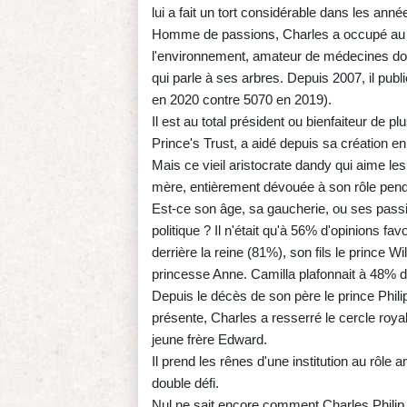
lui a fait un tort considérable dans les an
Homme de passions, Charles a occupé au mi
l'environnement, amateur de médecines douc
qui parle à ses arbres. Depuis 2007, il pub
en 2020 contre 5070 en 2019).
Il est au total président ou bienfaiteur de pl
Prince's Trust, a aidé depuis sa création en 
Mais ce vieil aristocrate dandy qui aime l
mère, entièrement dévouée à son rôle penda
Est-ce son âge, sa gaucherie, ou ses passio
politique ? Il n'était qu'à 56% d'opinions 
derrière la reine (81%), son fils le prince W
princesse Anne. Camilla plafonnait à 48% d'
Depuis le décès de son père le prince Philip
présente, Charles a resserré le cercle royal,
jeune frère Edward.
Il prend les rênes d'une institution au rôl
double défi.
Nul ne sait encore comment Charles Philip 