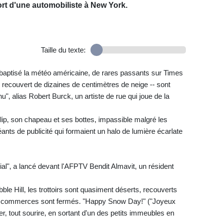
ort d'une automobiliste à New York.
Taille du texte:
aptisé la météo américaine, de rares passants sur Times
recouvert de dizaines de centimètres de neige -- sont
", alias Robert Burck, un artiste de rue qui joue de la
lip, son chapeau et ses bottes, impassible malgré les
géants de publicité qui formaient un halo de lumière écarlate
ial", a lancé devant l'AFPTV Bendit Almavit, un résident
le Hill, les trottoirs sont quasiment déserts, recouverts
es commerces sont fermés. "Happy Snow Day!" ("Joyeux
ier, tout sourire, en sortant d'un des petits immeubles en