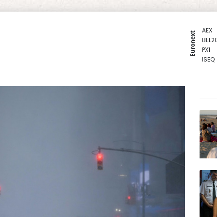
AEX
Euronext
BEL2
PX1
ISEQ
OSEB
PSI2
ENTE
BIOT
N150