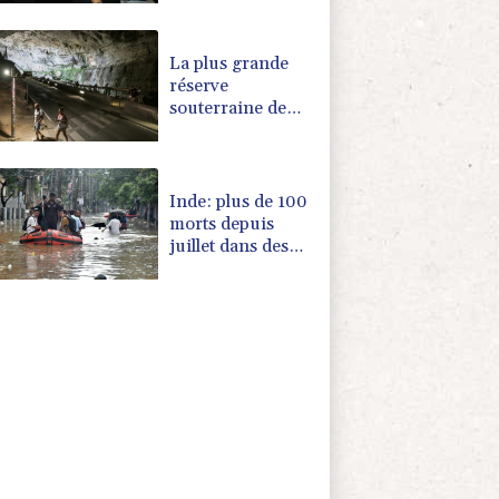
"abandonné Le
Porge"
La plus grande
réserve
souterraine de
France devrait
naître en Ariège
en 2027
Inde: plus de 100
morts depuis
juillet dans des
inondations et
glissements de
terrain