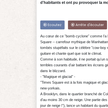
d'habitants et ont pu provoquer la m
Ecoutez
Arrête d'écouter
Au cœur de ce "bomb cyclone" comme l'a b
Square -- carrefour mythique de Manhattan 
tombés stupéfaits sur le célèbre "cow-boy nu
guitare et chante quel que soit le climat.
Comme à son habitude, il ne portait qu'un s
terribles courants d'air battant les écrans 
dans le blizzard.
- "Magique et glacial" -
"Times Square est à la fois magique et glac
new-yorkais.
A Brooklyn, dans le quartier branché de Cobb
d'au moins 30 cm de neige. Une partie d
jour de neige !"), lance un habitant du quart