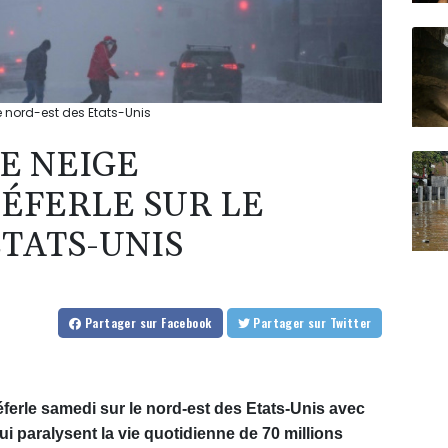
le nord-est des Etats-Unis
E NEIGE
DÉFERLE SUR LE
ETATS-UNIS
Partager
sur Facebook
Partager
sur Twitter
ferle samedi sur le nord-est des Etats-Unis avec
i paralysent la vie quotidienne de 70 millions