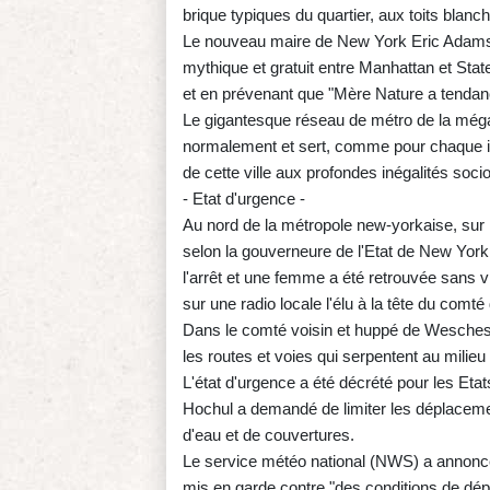
brique typiques du quartier, aux toits blanch
Le nouveau maire de New York Eric Adams s'
mythique et gratuit entre Manhattan et Sta
et en prévenant que "Mère Nature a tendance
Le gigantesque réseau de métro de la mégap
normalement et sert, comme pour chaque in
de cette ville aux profondes inégalités soc
- Etat d'urgence -
Au nord de la métropole new-yorkaise, sur 
selon la gouverneure de l'Etat de New York
l'arrêt et une femme a été retrouvée sans v
sur une radio locale l'élu à la tête du co
Dans le comté voisin et huppé de Weschest
les routes et voies qui serpentent au mili
L'état d'urgence a été décrété pour les Et
Hochul a demandé de limiter les déplacem
d'eau et de couvertures.
Le service météo national (NWS) a annoncé
mis en garde contre "des conditions de dé