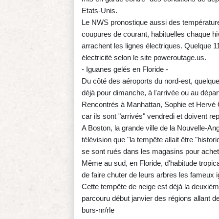
Etats-Unis.
Le NWS pronostique aussi des températures
coupures de courant, habituelles chaque hi
arrachent les lignes électriques. Quelque 
électricité selon le site poweroutage.us.
- Iguanes gelés en Floride -
Du côté des aéroports du nord-est, quelque
déjà pour dimanche, à l'arrivée ou au départ
Rencontrés à Manhattan, Sophie et Hervé Ga
car ils sont "arrivés" vendredi et doivent rep
A Boston, la grande ville de la Nouvelle-An
télévision que "la tempête allait être "hist
se sont rués dans les magasins pour acheter 
Même au sud, en Floride, d'habitude tropical
de faire chuter de leurs arbres les fameux 
Cette tempête de neige est déjà la deuxième
parcouru début janvier des régions allant d
burs-nr/rle