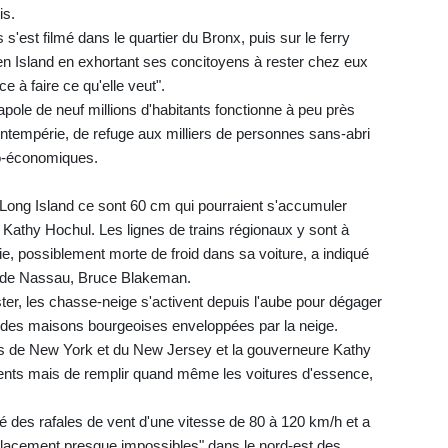
is.
est filmé dans le quartier du Bronx, puis sur le ferry
ten Island en exhortant ses concitoyens à rester chez eux
 à faire ce qu'elle veut".
ole de neuf millions d'habitants fonctionne à peu près
tempérie, de refuge aux milliers de personnes sans-abri
io-économiques.
Long Island ce sont 60 cm qui pourraient s'accumuler
 Kathy Hochul. Les lignes de trains régionaux y sont à
ie, possiblement morte de froid dans sa voiture, a indiqué
mté de Nassau, Bruce Blakeman.
er, les chasse-neige s'activent depuis l'aube pour dégager
eu des maisons bourgeoises enveloppées par la neige.
ats de New York et du New Jersey et la gouverneure Kathy
ents mais de remplir quand même les voitures d'essence,
 des rafales de vent d'une vitesse de 80 à 120 km/h et a
placement presque impossibles" dans le nord-est des