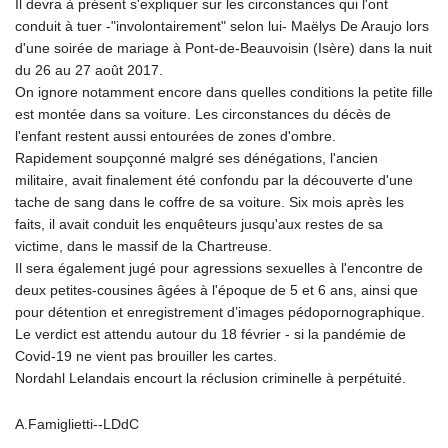
Il devra à présent s'expliquer sur les circonstances qui l'ont
conduit à tuer -"involontairement" selon lui- Maëlys De Araujo lors
d'une soirée de mariage à Pont-de-Beauvoisin (Isère) dans la nuit
du 26 au 27 août 2017.
On ignore notamment encore dans quelles conditions la petite fille
est montée dans sa voiture. Les circonstances du décès de
l'enfant restent aussi entourées de zones d'ombre.
Rapidement soupçonné malgré ses dénégations, l'ancien
militaire, avait finalement été confondu par la découverte d'une
tache de sang dans le coffre de sa voiture. Six mois après les
faits, il avait conduit les enquêteurs jusqu'aux restes de sa
victime, dans le massif de la Chartreuse.
Il sera également jugé pour agressions sexuelles à l'encontre de
deux petites-cousines âgées à l'époque de 5 et 6 ans, ainsi que
pour détention et enregistrement d’images pédopornographique.
Le verdict est attendu autour du 18 février - si la pandémie de
Covid-19 ne vient pas brouiller les cartes.
Nordahl Lelandais encourt la réclusion criminelle à perpétuité.
A.Famiglietti--LDdC