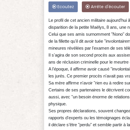
Ecoutez
Arrête d'écouter
Le profil de cet ancien militaire aujourd’hu
disparition de la petite Maëlys, 8 ans, une
Celui que ses amis surnomment "Nono" doit 
de la fillette qu'il dit avoir tuée "involonta
mineures révélées par l'examen de ses tél
Il s'agira de son second procès aux assi
ans de réclusion criminelle pour le meurtre
A l'époque, il affirme avoir causé "involon
les jurés. Ce premier procès n'avait pas v
Sa mère affirme n'avoir "rien eu à redire sur 
Certains de ses partenaires le décrivent c
aussi, avec "un besoin énorme de relation
physique.
Ses propres déclarations, souvent changean
rapports d'experts ou les témoignages éclai
il déclare s’être "perdu" et semble partir à l