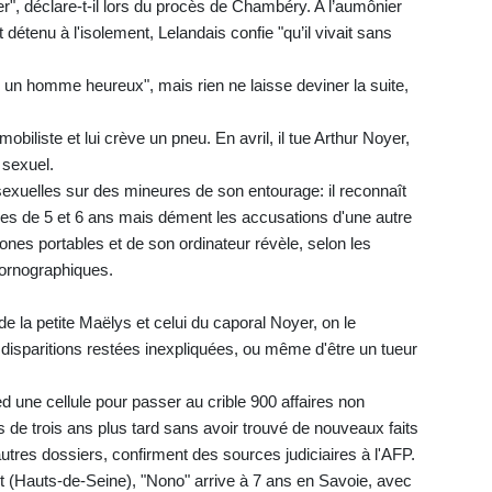
er", déclare-t-il lors du procès de Chambéry. A l’aumônier
t détenu à l'isolement, Lelandais confie "qu’il vivait sans
s un homme heureux", mais rien ne laisse deviner la suite,
obiliste et lui crève un pneu. En avril, il tue Arthur Noyer,
 sexuel.
sexuelles sur des mineures de son entourage: il reconnaît
es de 5 et 6 ans mais dément les accusations d'une autre
nes portables et de son ordinateur révèle, selon les
pornographiques.
 la petite Maëlys et celui du caporal Noyer, on le
 disparitions restées inexpliquées, ou même d'être un tueur
d une cellule pour passer au crible 900 affaires non
s de trois ans plus tard sans avoir trouvé de nouveaux faits
'autres dossiers, confirment des sources judiciaires à l'AFP.
rt (Hauts-de-Seine), "Nono" arrive à 7 ans en Savoie, avec