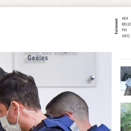
AEX
Euronext
BEL2
PX1
ISEQ
OSEB
PSI2
ENTE
BIOT
N150