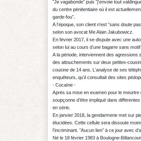
"Je vagabonde" puis "j'envoie tout valdingu
du centre pénitentiaire où il est actuellemen
garde-fou".
A l'époque, son client n’est "sans doute pa
selon son avocat Me Alain Jakubowicz.
En février 2017, il se dispute avec une autom
selon lui au cours d'une bagarre sans motif
A la période, interviennent des agressions 
des attouchements sur deux petites-cousin
cousine de 14 ans. L'analyse de ses télépho
enquêteurs, qu'il consultait des sites pédo
- Cocaïne -
Après sa mise en examen pour le meurtre de
soupçonne d'être impliqué dans différentes
en série.
En janvier 2018, la gendarmerie met sur pie
élucidées. Cette cellule sera dissoute moin
l'incriminant. "Aucun lien" à ce jour avec d
Né le 18 février 1983 à Boulogne-Billancou