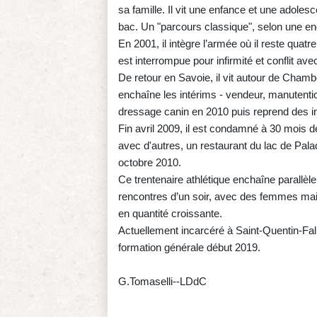
sa famille. Il vit une enfance et une adoles
bac. Un "parcours classique", selon une en
En 2001, il intègre l’armée où il reste qua
est interrompue pour infirmité et conflit av
De retour en Savoie, il vit autour de Cham
enchaîne les intérims - vendeur, manutenti
dressage canin en 2010 puis reprend des i
Fin avril 2009, il est condamné à 30 mois d
avec d'autres, un restaurant du lac de Paladr
octobre 2010.
Ce trentenaire athlétique enchaîne parallè
rencontres d’un soir, avec des femmes mai
en quantité croissante.
Actuellement incarcéré à Saint-Quentin-Fall
formation générale début 2019.
G.Tomaselli--LDdC