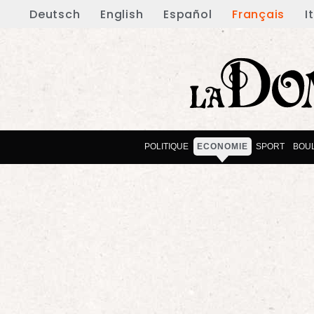
Deutsch
English
Español
Français
I
POLITIQUE
ECONOMIE
SPORT
BOU