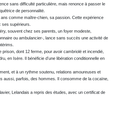
cence sans difficulté particulière, mais renonce à passer le
quêtrice de personnalité.
tre ans comme maître-chien, sa passion. Cette expérience
ec ses supérieurs.
béry, souvent chez ses parents, un foyer modeste,
onnaire ou ambulancier-, lance sans succès une activité de
ntérims.
e prison, dont 12 ferme, pour avoir cambriolé et incendié,
u, en Isère. Il bénéficie d'une libération conditionnelle en
lement, et à un rythme soutenu, relations amoureuses et
s aussi, parfois, des hommes. Il consomme de la cocaïne,
avier, Lelandais a repris des études, avec un certificat de