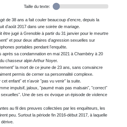
Taille du texte:
i âgé de 38 ans a fait couler beaucoup d'encre, depuis la
 nuit d'août 2017 dans une soirée de mariage.
être jugé à Grenoble à partir du 31 janvier pour le meurtre
irement" et pour deux affaires d'agression sexuelles sur
éphones portables pendant l'enquête.
ses après sa condamnation en mai 2021 à Chambéry à 20
 du chasseur alpin Arthur Noyer.
tairement" la mort de ce jeune de 23 ans, sans convaincre
raiment permis de cerner sa personnalité complexe.
cet enfant" et n'avoir "pas vu venir" la suite.
omme impulsif, jaloux, "paumé mais pas malsain", "correct"
s sexuelles". Une de ses ex évoque un épisode de violence
tes au fil des preuves collectées par les enquêteurs, les
rent peu. Surtout la période fin 2016-début 2017, à laquelle
a dérive.