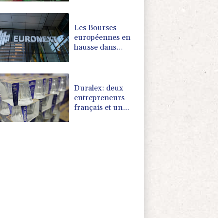
l'espoir d'une Fed
plus conciliante
Les Bourses
européennes en
hausse dans
l'attente des
chiffres de
l'emploi
américain
Duralex: deux
entrepreneurs
français et un
fonds
hongkongais en
lice