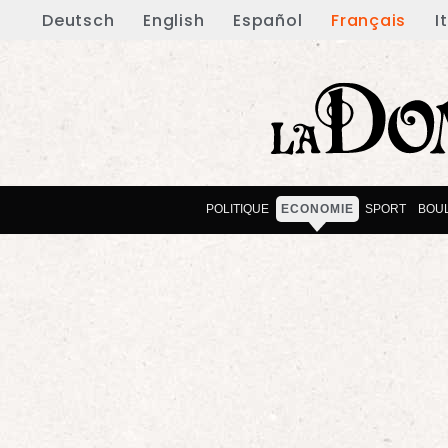
Deutsch
English
Español
Français
I
POLITIQUE
ECONOMIE
SPORT
BOU