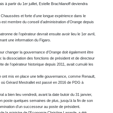
à partir du 1er juillet, Estelle Brachlianoff deviendra
 Chaussées et forte d'une longue expérience dans le
 est membre du conseil d'administration d'Orange depuis
atronne de l'opérateur devrait ensuite avoir lieu le 1er avril,
mant une information du Figaro.
pour changer la gouvernance d'Orange doit également être
n: la dissociation des fonctions de président et de directeur
te de l'opérateur historique depuis 2011, avait cumulé les
ire ont mis en place une telle gouvernance, comme Renault,
, où Gérard Mestrallet est passé en 2016 de PDG à
l a bien lieu vendredi, avant la date butoir du 31 janvier,
en poste quelques semaines de plus, jusqu'à la fin de son
omination d'un successeur au poste de président.
 de la ministre de l'Economie Christine Lagarde, a été