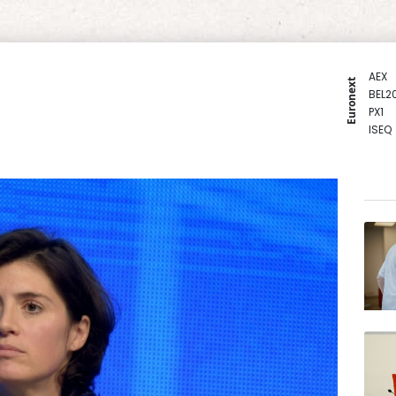
AEX
Euronext
BEL2
PX1
ISEQ
OSEB
PSI2
ENTE
BIOT
N150