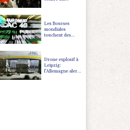
cortège syndical
à Munich face à
son verdict
Les Bourses
mondiales
touchent des
records, sans
s'emballer pour
autant
Drone explosif à
Leipzig:
l'Allemagne alerte
sur une "nouvelle
dimension de
menace"