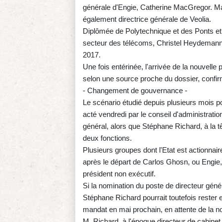
générale d'Engie, Catherine MacGregor. Mais 
également directrice générale de Veolia.
Diplômée de Polytechnique et des Ponts et
secteur des télécoms, Christel Heydemann
2017.
Une fois entérinée, l'arrivée de la nouvelle p
selon une source proche du dossier, confir
- Changement de gouvernance -
Le scénario étudié depuis plusieurs mois 
acté vendredi par le conseil d'administratio
général, alors que Stéphane Richard, à la tê
deux fonctions.
Plusieurs groupes dont l'Etat est actionna
après le départ de Carlos Ghosn, ou Engie
président non exécutif.
Si la nomination du poste de directeur généra
Stéphane Richard pourrait toutefois rester 
mandat en mai prochain, en attente de la n
M. Richard, à l'époque directeur de cabinet