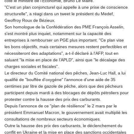
côté le ministre de l’Économie, Bruno Le Maire.
"C'est un plan conjoncturel qui appelle à une prise de conscience
structurelle", a réagi dans un tweet le président du Medef,
Geoffroy Roux de Bézieux.
Son homologue de la Confédération des PME François Asselin,
s'est montré plus inquiet, notamment sur la capacité des
entreprises à rembourser un PGE plus important. "Ce plan vise
les bons objectifs, mais certaines mesures restent perfectibles et
nécessiteront des adaptations", a-t-il déclaré à l'AFP, tout en
saluant "la mise en place de l'APLD", ainsi que "le décalage des
charges sociales et fiscales".
Le directeur du Comité national des pêches, Jean-Luc Hall, a lui
qualifié de "bouffée d'oxygène" l'annonce d'une aide de 35
centimes par litre de gazole de pêche, alors que des pêcheurs
participent depuis mardi à des blocages de dépôts pétroliers pour
protester contre la hausse des prix des carburants.
Depuis l'annonce de ce "plan de résilience" le 2 mars par le
président Emmanuel Macron, le gouvernement avait multiplié les
consultations de nombreux secteurs économiques.
Outre la hausse des prix des carburants, le déclenchement du
conflit en Ukraine et la mise en place des sanctions occidentales