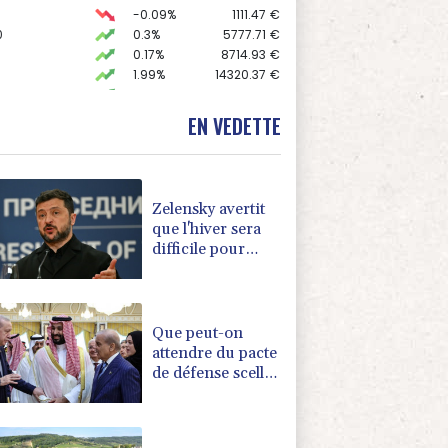
-0.09%
1111.47
€
0
0.3%
5777.71
€
0.17%
8714.93
€
1.99%
14320.37
€
X
0.3%
2025.99
kr
0
-0.46%
9181.38
€
EN VEDETTE
C
-0.41%
1416.23
€
K
1.64%
4392.86
€
0.08%
4329.06
€
Zelensky avertit
que l'hiver sera
difficile pour
l'Ukraine, 4
morts dans des
frappes dans la
région de Kiev
Que peut-on
attendre du pacte
de défense scellé
par Ryad, Ankara
et Islamabad?