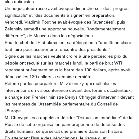
plus optimistes.
Un négociateur russe avait évoqué dimanche soir des "progrès
significatifs" et "des documents à signer" en préparation.
Vendredi, Vladimir Poutine avait évoqué des "avancées", puis
Zelensky samedi une approche nouvelle, "fondamentalement
différente", de Moscou dans les négociations.
Pour le chef de l'Etat ukrainien, sa délégation a "une tâche claire:
tout faire pour assurer une rencontre des présidents."
Signe que les marchés veulent croire à une percée: les prix du
pétrole ont reculé sur les marchés lundi, le baril de brut WTI
repassant brièvement sous la barre des 100 dollars, après avoir
dépassé les 130 dollars la semaine dernière.
Retenu par les pourparlers, M. Zelensky, qui multiplie les
interventions en visioconférence devant des forums occidentaux,
a chargé son Premier ministre Denys Chmygal d'intervenir devant
les membres de l'Assemblée parlementaire du Conseil de
l'Europe.
M. Chmygal les a appelés à décider "l'expulsion immédiate" de la
Russie de cette organisation paneuropéenne de défense des
droits humains, ce qui serait une première dans son histoire.
En attendant l'issue des négociations, le risque d'un