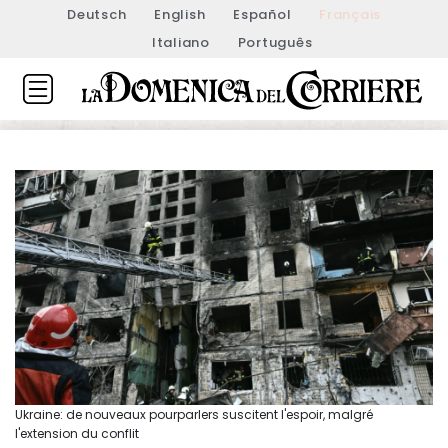
Deutsch
English
Español
Français
Italiano
Português
Ukraine: de nouveaux pourparlers suscitent l'espoir, malgré
l'extension du conflit