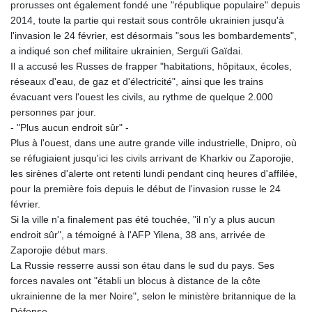
prorusses ont également fondé une "république populaire" depuis
2014, toute la partie qui restait sous contrôle ukrainien jusqu'à
l'invasion le 24 février, est désormais "sous les bombardements",
a indiqué son chef militaire ukrainien, Serguïi Gaïdai.
Il a accusé les Russes de frapper "habitations, hôpitaux, écoles,
réseaux d'eau, de gaz et d'électricité", ainsi que les trains
évacuant vers l'ouest les civils, au rythme de quelque 2.000
personnes par jour.
- "Plus aucun endroit sûr" -
Plus à l'ouest, dans une autre grande ville industrielle, Dnipro, où
se réfugiaient jusqu'ici les civils arrivant de Kharkiv ou Zaporojie,
les sirènes d'alerte ont retenti lundi pendant cinq heures d'affilée,
pour la première fois depuis le début de l'invasion russe le 24
février.
Si la ville n'a finalement pas été touchée, "il n'y a plus aucun
endroit sûr", a témoigné à l'AFP Yilena, 38 ans, arrivée de
Zaporojie début mars.
La Russie resserre aussi son étau dans le sud du pays. Ses
forces navales ont "établi un blocus à distance de la côte
ukrainienne de la mer Noire", selon le ministère britannique de la
Défense.