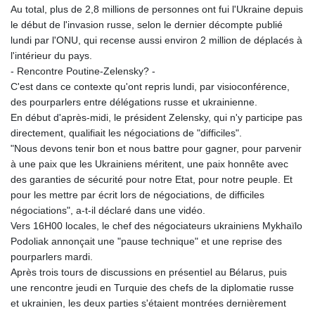
Au total, plus de 2,8 millions de personnes ont fui l'Ukraine depuis
le début de l'invasion russe, selon le dernier décompte publié
lundi par l'ONU, qui recense aussi environ 2 million de déplacés à
l'intérieur du pays.
- Rencontre Poutine-Zelensky? -
C'est dans ce contexte qu'ont repris lundi, par visioconférence,
des pourparlers entre délégations russe et ukrainienne.
En début d'après-midi, le président Zelensky, qui n'y participe pas
directement, qualifiait les négociations de "difficiles".
"Nous devons tenir bon et nous battre pour gagner, pour parvenir
à une paix que les Ukrainiens méritent, une paix honnête avec
des garanties de sécurité pour notre Etat, pour notre peuple. Et
pour les mettre par écrit lors de négociations, de difficiles
négociations", a-t-il déclaré dans une vidéo.
Vers 16H00 locales, le chef des négociateurs ukrainiens Mykhaïlo
Podoliak annonçait une "pause technique" et une reprise des
pourparlers mardi.
Après trois tours de discussions en présentiel au Bélarus, puis
une rencontre jeudi en Turquie des chefs de la diplomatie russe
et ukrainien, les deux parties s'étaient montrées dernièrement