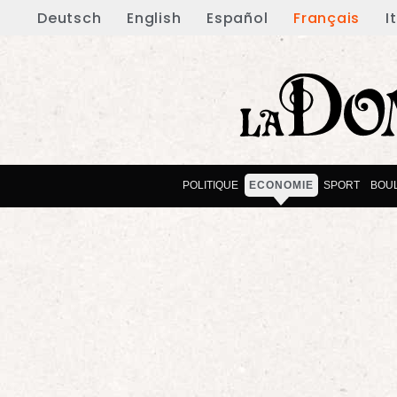
Deutsch
English
Español
Français
I
POLITIQUE
ECONOMIE
SPORT
BOU