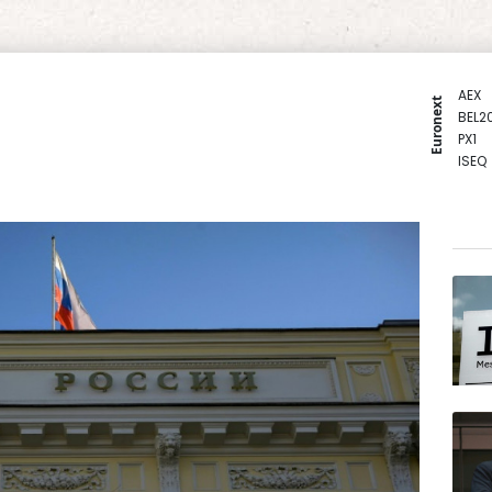
AEX
Euronext
BEL2
PX1
ISEQ
OSEB
PSI2
ENTE
BIOT
N150