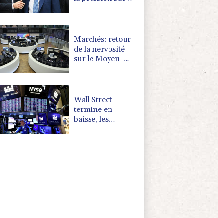
Infantino,
l'Afrique le
soutient
Marchés: retour
de la nervosité
sur le Moyen-
Orient, l'Europe
s'offre tout de
même des
records
Wall Street
termine en
baisse, les
incertitudes au
Moyen-Orient
inquiètent