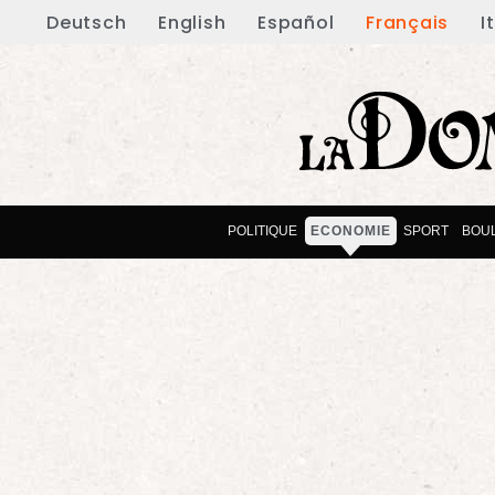
Deutsch
English
Español
Français
I
POLITIQUE
ECONOMIE
SPORT
BOU