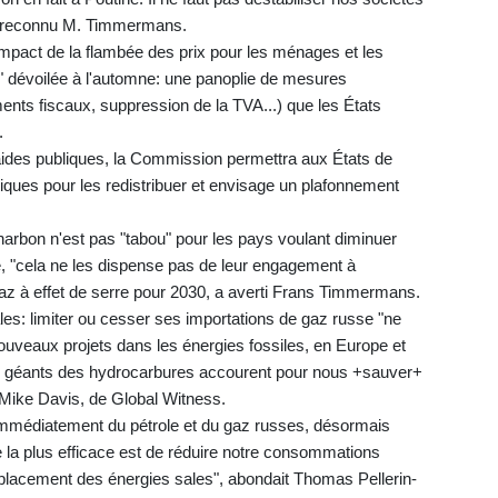
a reconnu M. Timmermans.
impact de la flambée des prix pour les ménages et les
ls" dévoilée à l'automne: une panoplie de mesures
ments fiscaux, suppression de la TVA...) que les États
.
aides publiques, la Commission permettra aux États de
iques pour les redistribuer et envisage un plafonnement
harbon n'est pas "tabou" pour les pays voulant diminuer
, "cela ne les dispense pas de leur engagement à
 gaz à effet de serre pour 2030, a averti Frans Timmermans.
: limiter ou cesser ses importations de gaz russe "ne
nouveaux projets dans les énergies fossiles, en Europe et
es géants des hydrocarbures accourent pour nous +sauver+
 Mike Davis, de Global Witness.
médiatement du pétrole et du gaz russes, désormais
e la plus efficace est de réduire notre consommations
emplacement des énergies sales", abondait Thomas Pellerin-