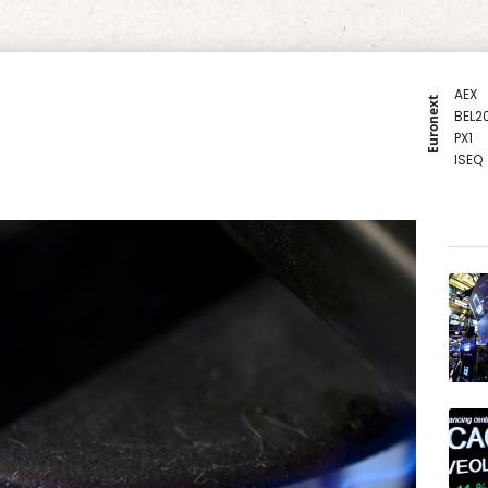
AEX
Euronext
BEL2
PX1
ISEQ
OSEB
PSI2
ENTE
BIOT
N150