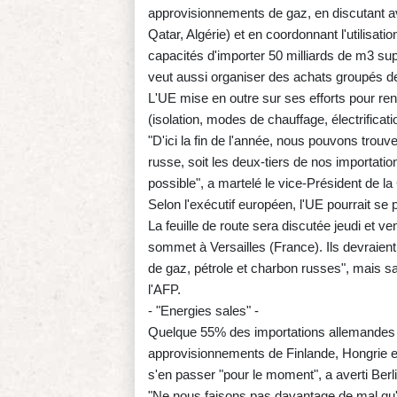
approvisionnements de gaz, en discutant a
Qatar, Algérie) et en coordonnant l'utilisat
capacités d'importer 50 milliards de m3 sup
veut aussi organiser des achats groupés d
L'UE mise en outre sur ses efforts pour ren
(isolation, modes de chauffage, électrificatio
"D'ici la fin de l'année, nous pouvons trou
russe, soit les deux-tiers de nos importatio
possible", a martelé le vice-Président de
Selon l'exécutif européen, l'UE pourrait s
La feuille de route sera discutée jeudi et v
sommet à Versailles (France). Ils devraient
de gaz, pétrole et charbon russes", mais sa
l'AFP.
- "Energies sales" -
Quelque 55% des importations allemandes d
approvisionnements de Finlande, Hongrie e
s'en passer "pour le moment", a averti Berli
"Ne nous faisons pas davantage de mal qu'on