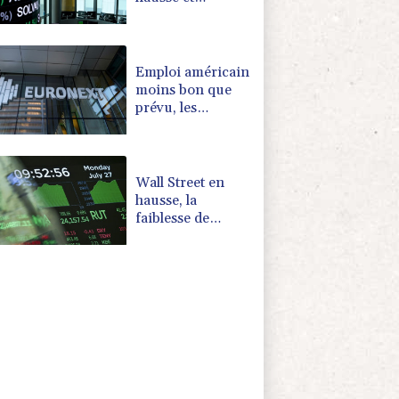
poursuit sa
course aux
records
Emploi américain
moins bon que
prévu, les
Bourses en
hausse
Wall Street en
hausse, la
faiblesse de
l'emploi nourrit
l'espoir d'une Fed
plus conciliante