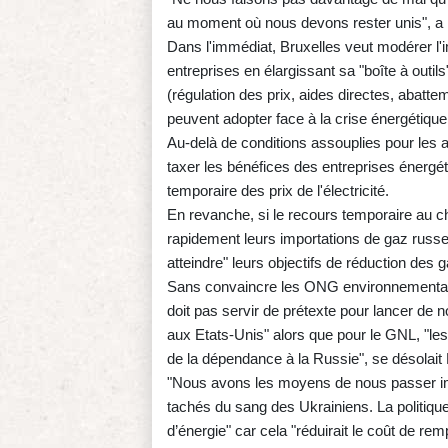
au moment où nous devons rester unis", 
Dans l'immédiat, Bruxelles veut modérer l'
entreprises en élargissant sa "boîte à outi
(régulation des prix, aides directes, abatte
peuvent adopter face à la crise énergétique
Au-delà de conditions assouplies pour les 
taxer les bénéfices des entreprises énergét
temporaire des prix de l'électricité.
En revanche, si le recours temporaire au c
rapidement leurs importations de gaz russe
atteindre" leurs objectifs de réduction des
Sans convaincre les ONG environnementales
doit pas servir de prétexte pour lancer de 
aux Etats-Unis" alors que pour le GNL, "l
de la dépendance à la Russie", se désolait
"Nous avons les moyens de nous passer im
tachés du sang des Ukrainiens. La politiqu
d’énergie" car cela "réduirait le coût de r