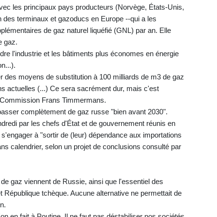
vec les principaux pays producteurs (Norvège, États-Unis,
ion des terminaux et gazoducs en Europe --qui a les
plémentaires de gaz naturel liquéfié (GNL) par an. Elle
e gaz.
dre l'industrie et les bâtiments plus économes en énergie
n...).
ver des moyens de substitution à 100 milliards de m3 de gaz
ns actuelles (...) Ce sera sacrément dur, mais c'est
 la Commission Frans Timmermans.
e passer complètement de gaz russe "bien avant 2030".
endredi par les chefs d'État et de gouvernement réunis en
 s'engager à "sortir de (leur) dépendance aux importations
ns calendrier, selon un projet de conclusions consulté par
e gaz viennent de Russie, ainsi que l'essentiel des
t République tchèque. Aucune alternative ne permettait de
n.
 en fait à Poutine. Il ne faut pas déstabiliser nos sociétés