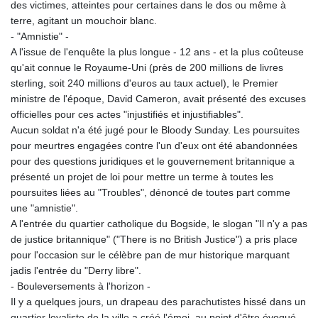
des victimes, atteintes pour certaines dans le dos ou même à
terre, agitant un mouchoir blanc.
- "Amnistie" -
A l'issue de l'enquête la plus longue - 12 ans - et la plus coûteuse
qu'ait connue le Royaume-Uni (près de 200 millions de livres
sterling, soit 240 millions d'euros au taux actuel), le Premier
ministre de l'époque, David Cameron, avait présenté des excuses
officielles pour ces actes "injustifiés et injustifiables".
Aucun soldat n'a été jugé pour le Bloody Sunday. Les poursuites
pour meurtres engagées contre l'un d'eux ont été abandonnées
pour des questions juridiques et le gouvernement britannique a
présenté un projet de loi pour mettre un terme à toutes les
poursuites liées au "Troubles", dénoncé de toutes part comme
une "amnistie".
A l'entrée du quartier catholique du Bogside, le slogan "Il n'y a pas
de justice britannique" ("There is no British Justice") a pris place
pour l'occasion sur le célèbre pan de mur historique marquant
jadis l'entrée du "Derry libre".
- Bouleversements à l'horizon -
Il y a quelques jours, un drapeau des parachutistes hissé dans un
quartier loyaliste de la ville a créé l'émoi, au point d'être évoqué