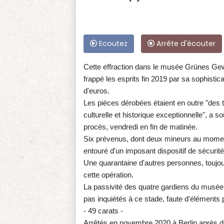
Ecoutez
Arrête d'écouter
Cette effraction dans le musée Grünes Gewö
frappé les esprits fin 2019 par sa sophistica
d'euros.
Les pièces dérobées étaient en outre "des t
culturelle et historique exceptionnelle", a 
procès, vendredi en fin de matinée.
Six prévenus, dont deux mineurs au moment 
entouré d'un imposant dispositif de sécurité
Une quarantaine d'autres personnes, toujo
cette opération.
La passivité des quatre gardiens du musée a
pas inquiétés à ce stade, faute d'éléments 
- 49 carats -
Arrêtés en novembre 2020 à Berlin après d