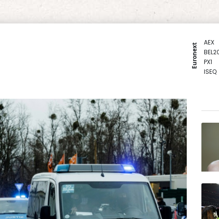
AEX
Euronext
BEL2
PX1
ISEQ
OSEB
PSI2
ENTE
BIOT
N150