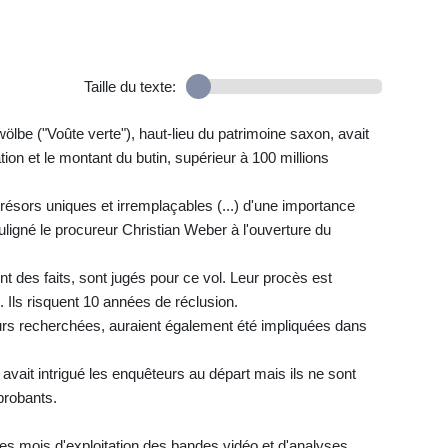
Taille du texte:
lbe ("Voûte verte"), haut-lieu du patrimoine saxon, avait
tion et le montant du butin, supérieur à 100 millions
résors uniques et irremplaçables (...) d'une importance
souligné le procureur Christian Weber à l'ouverture du
des faits, sont jugés pour ce vol. Leur procès est
. Ils risquent 10 années de réclusion.
urs recherchées, auraient également été impliquées dans
vait intrigué les enquêteurs au départ mais ils ne sont
probants.
es mois d'exploitation des bandes vidéo et d'analyses