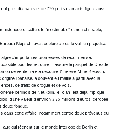
neuf gros diamants et de 770 petits diamants figure aussi
 historique et culturelle "inestimable" et non chiffrable,
Barbara Klepsch, avait déploré après le vol "un préjudice
, malgré d'importantes promesses de récompense.
possible pour les retrouver", assure le parquet de Dresde.
ion ou de vente n'a été découvert", relève Mme Klepsch.
origine libanaise, a souvent eu maille à partir avec la
olences, de trafic de drogue et de vols.
bohème berlinois de Neukölln, le "clan" est déjà impliqué
ilos, d'une valeur d'environ 3,75 millions d'euros, dérobée
 doute fondue.
s dans cette affaire, notamment contre deux prévenus du
liaux qui règnent sur le monde interlope de Berlin et