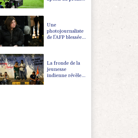
de DAZN et
Disney+
Une
photojournaliste
de l'AFP blessée
par Israël
honorée lors
d'une cérémonie
pour la liberté de
La fronde de la
la presse
jeunesse
indienne révèle
une défiance
envers les médias
traditionnels