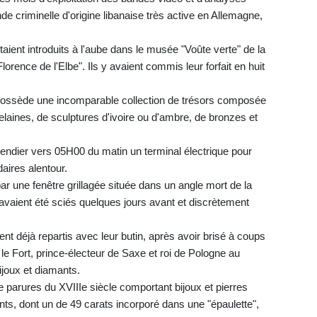
 criminelle d'origine libanaise très active en Allemagne,
ient introduits à l'aube dans le musée "Voûte verte" de la
rence de l'Elbe". Ils y avaient commis leur forfait en huit
possède une incomparable collection de trésors composée
elaines, de sculptures d'ivoire ou d'ambre, de bronzes et
cendier vers 05H00 du matin un terminal électrique pour
aires alentour.
ar une fenêtre grillagée située dans un angle mort de la
 avaient été sciés quelques jours avant et discrètement
aient déjà repartis avec leur butin, après avoir brisé à coups
e Fort, prince-électeur de Saxe et roi de Pologne au
bijoux et diamants.
 parures du XVIIIe siècle comportant bijoux et pierres
nts, dont un de 49 carats incorporé dans une "épaulette",