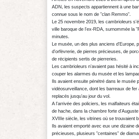
ADN, les suspects appartiennent à une bande
connue sous le nom de "clan Remmo".
Le 25 novembre 2019, les cambrioleurs s'éta
ville baroque de l'ex-RDA, surnommée la "Flo
minutes.
Le musée, un des plus anciens d'Europe, 
d'orfèvrerie, de pierres précieuses, de porc
de récipients sertis de pierreries.
Les cambrioleurs n'avaient pas hésité à in
couper les alarmes du musée et les lampad
Ils avaient ensuite pénétré dans le musée p
vidéosurveillance, dont les barreaux de fer
replacés jusqu'au jour du vol.
A l'arrivée des policiers, les malfaiteurs ét
de hache, dans la chambre forte d'Auguste l
XVIIIe siècle, les vitrines où se trouvaient 
Ils avaient emporté avec eux une dizaine de
précieuses, plusieurs "centaines" de diama