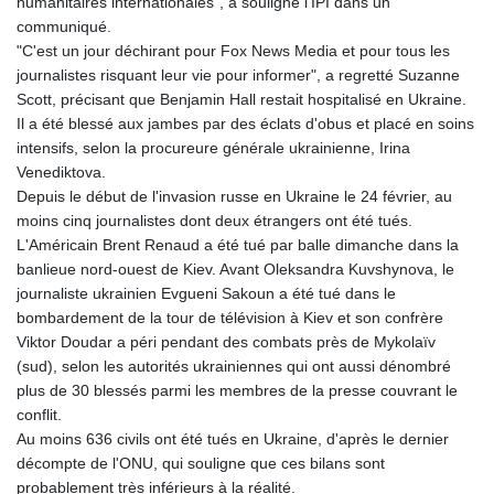
humanitaires internationales", a souligné l'IPI dans un
communiqué.
"C'est un jour déchirant pour Fox News Media et pour tous les
journalistes risquant leur vie pour informer", a regretté Suzanne
Scott, précisant que Benjamin Hall restait hospitalisé en Ukraine.
Il a été blessé aux jambes par des éclats d'obus et placé en soins
intensifs, selon la procureure générale ukrainienne, Irina
Venediktova.
Depuis le début de l'invasion russe en Ukraine le 24 février, au
moins cinq journalistes dont deux étrangers ont été tués.
L'Américain Brent Renaud a été tué par balle dimanche dans la
banlieue nord-ouest de Kiev. Avant Oleksandra Kuvshynova, le
journaliste ukrainien Evgueni Sakoun a été tué dans le
bombardement de la tour de télévision à Kiev et son confrère
Viktor Doudar a péri pendant des combats près de Mykolaïv
(sud), selon les autorités ukrainiennes qui ont aussi dénombré
plus de 30 blessés parmi les membres de la presse couvrant le
conflit.
Au moins 636 civils ont été tués en Ukraine, d'après le dernier
décompte de l'ONU, qui souligne que ces bilans sont
probablement très inférieurs à la réalité.