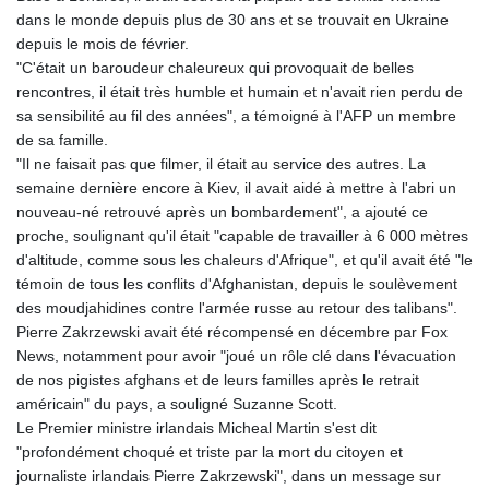
dans le monde depuis plus de 30 ans et se trouvait en Ukraine
depuis le mois de février.
"C'était un baroudeur chaleureux qui provoquait de belles
rencontres, il était très humble et humain et n'avait rien perdu de
sa sensibilité au fil des années", a témoigné à l'AFP un membre
de sa famille.
"Il ne faisait pas que filmer, il était au service des autres. La
semaine dernière encore à Kiev, il avait aidé à mettre à l'abri un
nouveau-né retrouvé après un bombardement", a ajouté ce
proche, soulignant qu'il était "capable de travailler à 6 000 mètres
d'altitude, comme sous les chaleurs d'Afrique", et qu'il avait été "le
témoin de tous les conflits d'Afghanistan, depuis le soulèvement
des moudjahidines contre l'armée russe au retour des talibans".
Pierre Zakrzewski avait été récompensé en décembre par Fox
News, notamment pour avoir "joué un rôle clé dans l'évacuation
de nos pigistes afghans et de leurs familles après le retrait
américain" du pays, a souligné Suzanne Scott.
Le Premier ministre irlandais Micheal Martin s'est dit
"profondément choqué et triste par la mort du citoyen et
journaliste irlandais Pierre Zakrzewski", dans un message sur