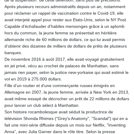
Après plusieurs recours administratifs depuis un an, notamment
pour réclamer un rappel de vaccination contre le Covid-19, elle
avait interjeté appel pour rester aux Etats-Unis, selon le NY Post.
Capable d'échafauder d'habiles mensonges grâce à un aplomb
hors du commun, la jeune femme se présentait en héritière
allemande riche de 60 millions de dollars, ce qui lui avait permis
d'obtenir des dizaines de milliers de dollars de prêts de plusieurs
banques.
De novembre 2016 à août 2017, elle avait voyagé gratuitement
en jet privé, vécu au crochet de palaces de Manhattan, sans
jamais rien payer, selon la justice new-yorkaise qui avait estimé le
vol en 2019 à 275.000 dollars.
Fille d'un routier et d'une commerçante russes émigrés en
Allemagne en 2007, la jeune femme, arrivée à New York en 2013,
avait même essayé de décrocher un prêt de 22 millions de dollars
pour lancer un club sélect à Manhattan.
Son histoire rocambolesque avait séduit la productrice de
télévision Shonda Rhimes ("Grey's Anatomy", "Scandal") qui en a
fait une mini-série diffusée depuis un mois sur Netflix, "Inventing
Anna", avec Julia Garner dans le rôle titre. Selon la presse