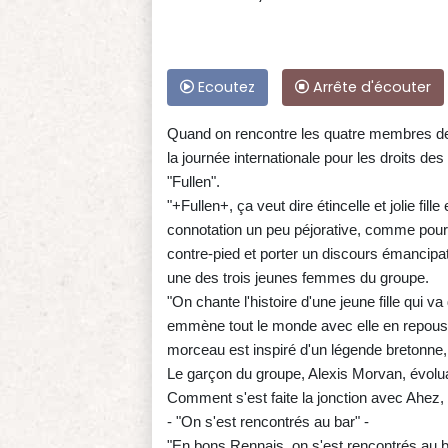
Ecoutez
Arrête d'écouter
Quand on rencontre les quatre membres de c
la journée internationale pour les droits 
"Fullen".
"+Fullen+, ça veut dire étincelle et jolie fi
connotation un peu péjorative, comme pour di
contre-pied et porter un discours émancip
une des trois jeunes femmes du groupe.
"On chante l'histoire d'une jeune fille qui va
emmène tout le monde avec elle en repouss
morceau est inspiré d'un légende bretonne, q
Le garçon du groupe, Alexis Morvan, évoluait
Comment s'est faite la jonction avec Ahez, l
- "On s'est rencontrés au bar" -
"En bons Rennais, on s'est rencontrés au b