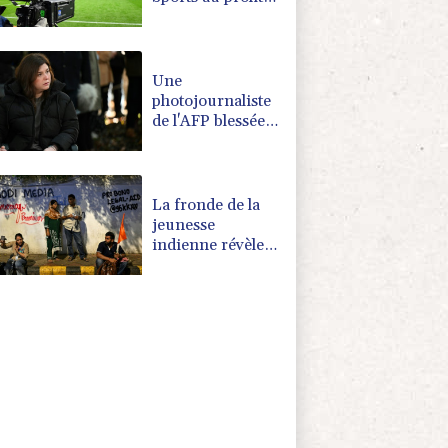
de DAZN et
Disney+
Une
photojournaliste
de l'AFP blessée
par Israël
honorée lors
d'une cérémonie
pour la liberté de
La fronde de la
la presse
jeunesse
indienne révèle
une défiance
envers les médias
traditionnels