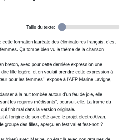
Taille du texte:
ette formation lauréate des éliminatoires français, c'est
des femmes. Ça tombe bien vu le thème de la chanson
lle en breton, avec pour cette dernière expression une
re fille légère, et on voulait prendre cette expression à
ateur pour les femmes", expose à l'AFP Marine Lavigne,
 danser à la nuit tombée autour d'un feu de joie, elle
ant les regards médisants", poursuit-elle. La trame du
ui finit mal dans la version originale.
 à l'origine de son côté avec le projet électro Alvan.
e groupe des filles, aperçu en festival et fest-noz ?
ar (rires) avec Marine, on était là avec nos groupes de