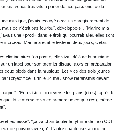
 en est venus très vite à parler de nos passions, de la
pour une musique, j'avais essayé avec un enregistrement de
mais ce n'était pas fou-fou", développe-t-il. "Marine m'a
e j'avais une +prod+ dans le tiroir qui pourrait aller, elles sont
e morceau, Marine a écrit le texte en deux jours, c'était
s éliminatoires l'an passé, elle vivait déjà de la musique
 sur un label pour son premier disque, alors en préparation.
es deux pieds dans la musique. Les vies des trois jeunes
r l'objectif de Turin le 14 mai, show retransmis devant
agnol": l'Eurovision "bouleverse les plans (rires), après le
sique, là le mémoire va en prendre un coup (rires), même
nt".
nce et jeunesse": "ça va chambouler le rythme de mon CDI
nceux de pouvoir vivre ça". L'autre chanteuse, au même