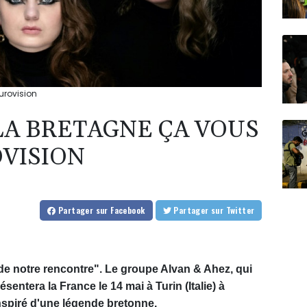
urovision
LA BRETAGNE ÇA VOUS
OVISION
Partager
sur Facebook
Partager
sur Twitter
 de notre rencontre". Le groupe Alvan & Ahez, qui
sentera la France le 14 mai à Turin (Italie) à
inspiré d'une légende bretonne.