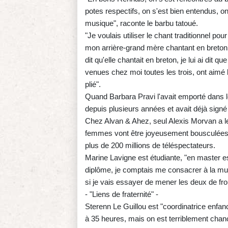
potes respectifs, on s'est bien entendus, on
musique", raconte le barbu tatoué.
"Je voulais utiliser le chant traditionnel 
mon arrière-grand mère chantant en breton, 
dit qu'elle chantait en breton, je lui ai dit qu
venues chez moi toutes les trois, ont aimé l
plié".
Quand Barbara Pravi l'avait emporté dans le
depuis plusieurs années et avait déjà signé
Chez Alvan & Ahez, seul Alexis Morvan a l
femmes vont être joyeusement bousculées pa
plus de 200 millions de téléspectateurs.
Marine Lavigne est étudiante, "en master esp
diplôme, je comptais me consacrer à la mu
si je vais essayer de mener les deux de fro
- "Liens de fraternité" -
Sterenn Le Guillou est "coordinatrice enfa
à 35 heures, mais on est terriblement cha