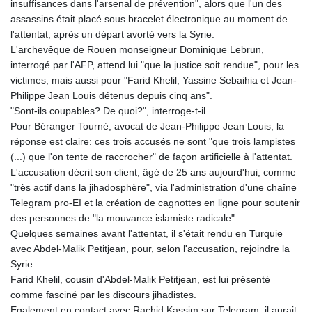
insuffisances dans l'arsenal de prévention", alors que l'un des
assassins était placé sous bracelet électronique au moment de
l'attentat, après un départ avorté vers la Syrie.
L'archevêque de Rouen monseigneur Dominique Lebrun,
interrogé par l'AFP, attend lui "que la justice soit rendue", pour les
victimes, mais aussi pour "Farid Khelil, Yassine Sebaihia et Jean-
Philippe Jean Louis détenus depuis cinq ans".
"Sont-ils coupables? De quoi?", interroge-t-il.
Pour Béranger Tourné, avocat de Jean-Philippe Jean Louis, la
réponse est claire: ces trois accusés ne sont "que trois lampistes
(...) que l'on tente de raccrocher" de façon artificielle à l'attentat.
L'accusation décrit son client, âgé de 25 ans aujourd'hui, comme
"très actif dans la jihadosphère", via l'administration d'une chaîne
Telegram pro-EI et la création de cagnottes en ligne pour soutenir
des personnes de "la mouvance islamiste radicale".
Quelques semaines avant l'attentat, il s'était rendu en Turquie
avec Abdel-Malik Petitjean, pour, selon l'accusation, rejoindre la
Syrie.
Farid Khelil, cousin d'Abdel-Malik Petitjean, est lui présenté
comme fasciné par les discours jihadistes.
Egalement en contact avec Rachid Kassim sur Telegram, il aurait