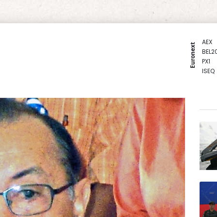
AEX
Euronext
BEL2
PX1
ISEQ
OSEB
PSI2
ENTE
BIOT
N150