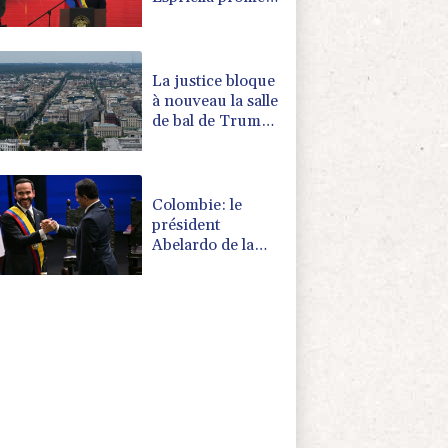
de combattre
"sans répit le
narcoterrorisme"
La justice bloque
à nouveau la salle
de bal de Trump,
qui va saisir la
Cour suprême
Colombie: le
président
Abelardo de la
Espriella soutenu
par Trump, entre
en fonctions