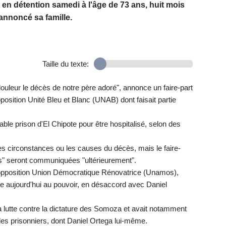
 en détention samedi à l'âge de 73 ans, huit mois
 annoncé sa famille.
Taille du texte:
eur le décès de notre père adoré", annonce un faire-part
opposition Unité Bleu et Blanc (UNAB) dont faisait partie
table prison d'El Chipote pour être hospitalisé, selon des
les circonstances ou les causes du décès, mais le faire-
s" seront communiquées "ultérieurement".
d'opposition Union Démocratique Rénovatrice (Unamos),
te aujourd'hui au pouvoir, en désaccord avec Daniel
la lutte contre la dictature des Somoza et avait notamment
 des prisonniers, dont Daniel Ortega lui-même.