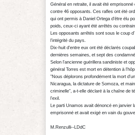
Général en retraite, il avait été emprisonn
contre 46 opposants. Ces rafles ont été o
qui ont permis à Daniel Ortega d'être élu 
poids, ceux-ci ayant été arrêtés ou contraints
Les opposants arrêtés sont sous le coup d'a
l'intégrité du pays.
Dix-huit d'entre eux ont été déclarés coup
dernières semaines, et sept des condamnés 
Selon l'ancienne guérillera sandiniste et 
général Torres est mort en détention à l'hôpi
"Nous déplorons profondément la mort d'un h
Nicaragua, la dictature de Somoza, et mainte
criminelle", a-t-elle déclaré à la chaîne de 
l'exil.
Le parti Unamos avait dénoncé en janvier la
emprisonné et avait exigé en vain du gouve
M.Renzulli--LDdC