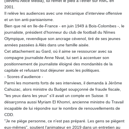
(devenu Altice Media), lui remet le pied à l'étrier sur RMC en
2001.
Il relève les audiences avec une mécanique d'interview offensive
et un ton anti-parisianisme.
Bien que né en Ile-de-France - en juin 1949 à Bois-Colombes -, le
journaliste, président d'honneur du club de football du Nîmes
Olympique, revendique son ancrage cévenol, tiré de ses jeunes
années passées à Alès dans une famille aisée.
Cet attachement au Gard, où il aime se ressourcer avec sa
compagne journaliste Anne Nivat, lui sert à accentuer son
positionnement de journaliste éloigné des mondanités de la
capitale et refusant tout déjeuner avec les politiques.
- Scores d'audience -
Parmi les moments forts de ses interviews, il demanda à Jérôme
Cahuzac, alors ministre du Budget soupçonné de fraude fiscale,
"les yeux dans les yeux" s'il avait un compte en Suisse. Il
désarçonna aussi Myriam El Khomri, ancienne ministre du Travail
incapable de lui répondre sur le nombre de renouvellements de
CDD.
"Je ne piège personne, ce n'est pas préparé. Les gens se piègent
eux-mêmes", soutient l'animateur en 2019 dans un entretien au