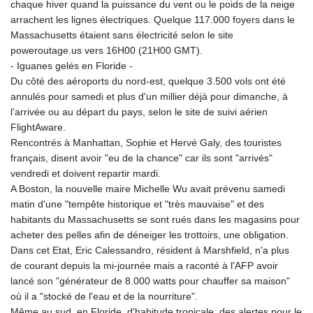
chaque hiver quand la puissance du vent ou le poids de la neige
arrachent les lignes électriques. Quelque 117.000 foyers dans le
Massachusetts étaient sans électricité selon le site
poweroutage.us vers 16H00 (21H00 GMT).
- Iguanes gelés en Floride -
Du côté des aéroports du nord-est, quelque 3.500 vols ont été
annulés pour samedi et plus d'un millier déjà pour dimanche, à
l'arrivée ou au départ du pays, selon le site de suivi aérien
FlightAware.
Rencontrés à Manhattan, Sophie et Hervé Galy, des touristes
français, disent avoir "eu de la chance" car ils sont "arrivés"
vendredi et doivent repartir mardi.
A Boston, la nouvelle maire Michelle Wu avait prévenu samedi
matin d'une "tempête historique et "très mauvaise" et des
habitants du Massachusetts se sont rués dans les magasins pour
acheter des pelles afin de déneiger les trottoirs, une obligation.
Dans cet Etat, Eric Calessandro, résident à Marshfield, n'a plus
de courant depuis la mi-journée mais a raconté à l'AFP avoir
lancé son "générateur de 8.000 watts pour chauffer sa maison"
où il a "stocké de l'eau et de la nourriture".
Même au sud, en Floride, d'habitude tropicale, des alertes pour le