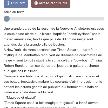
Ecoutez
Arrête d'écouter
Taille du texte:
Une grande partie de la région de la Nouvelle-Angleterre est sous
le coup d'une alerte au blizzard, baptisée "bomb cyclone" par la
météo américaine, tandis que plus de 30 cm de neige sont
attendus dans la grande ville de Boston.
A New York, de rares passants sur Times Square -- carrefour
mythique de Manhattan recouvert de dizaines de centimètres de
neige -- sont tombés stupéfaits sur le célèbre "cow-boy nu", alias
Robert Burck, un artiste de rue qui joue de la guitare et chante
quel que soit le climat.
Comme à son habitude, il ne portait qu'un slip, son chapeau et
ses bottes, impassible malgré les courants d'air impressionnants
battant les écrans géants de publicité qui formaient un halo de
lumière écarlate dans le blizzard.
- "Magique et glacial" -
"Times Square est à la fois magique et glacial", a lancé devant
l'AFPTV Bendit Almavit, un résident new-yorkais.