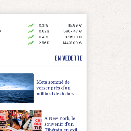
0.31%
1115.89
€
0
0.82%
5807.47
€
0.41%
8735.01
€
2.56%
14401.09
€
X
0.52%
2030.44
kr
0
-0.28%
9197.94
€
EN VEDETTE
C
-0.41%
1416.23
€
K
0.46%
4322.09
€
0.24%
4335.8
€
Meta sommé de
verser près d'un
milliard de dollars
pour réparer ses
dégâts sur les jeunes
A New York, le
souvenir d'un
Tibétain en exil