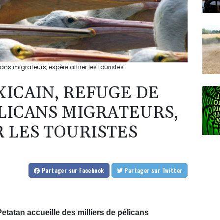
ans migrateurs, espère attirer les touristes
XICAIN, REFUGE DE
ÉLICANS MIGRATEURS,
 LES TOURISTES
Partager
sur Facebook
Partager
sur Twitter
etatan accueille des milliers de pélicans