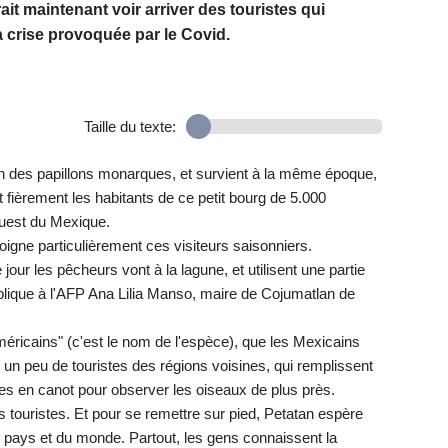
it maintenant voir arriver des touristes qui
la crise provoquée par le Covid.
Taille du texte:
n des papillons monarques, et survient à la même époque,
nt fièrement les habitants de ce petit bourg de 5.000
ouest du Mexique.
soigne particulièrement ces visiteurs saisonniers.
jour les pêcheurs vont à la lagune, et utilisent une partie
xplique à l'AFP Ana Lilia Manso, maire de Cojumatlan de
éricains" (c'est le nom de l'espèce), que les Mexicains
s un peu de touristes des régions voisines, qui remplissent
es en canot pour observer les oiseaux de plus près.
 touristes. Et pour se remettre sur pied, Petatan espère
u pays et du monde. Partout, les gens connaissent la