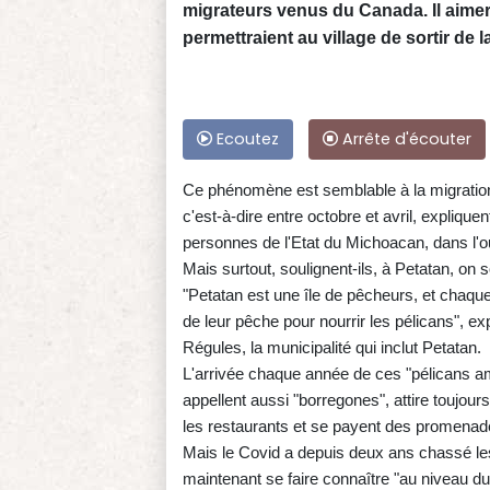
migrateurs venus du Canada. Il aimera
permettraient au village de sortir de 
Ecoutez
Arrête d'écouter
Ce phénomène est semblable à la migratio
c'est-à-dire entre octobre et avril, explique
personnes de l'Etat du Michoacan, dans l'
Mais surtout, soulignent-ils, à Petatan, on 
"Petatan est une île de pêcheurs, et chaque 
de leur pêche pour nourrir les pélicans", e
Régules, la municipalité qui inclut Petatan.
L'arrivée chaque année de ces "pélicans am
appellent aussi "borregones", attire toujour
les restaurants et se payent des promenad
Mais le Covid a depuis deux ans chassé les
maintenant se faire connaître "au niveau d