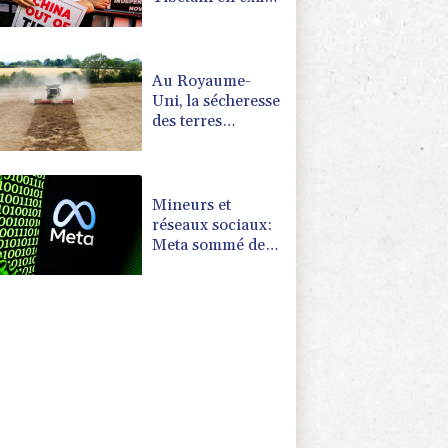
immolé par le feu
Au Royaume-
Uni, la sécheresse
des terres
agricoles menace
la sécurité
alimentaire
Mineurs et
réseaux sociaux:
Meta sommé de
verser près d'un
milliard de
dollars au
Nouveau-
Mexique