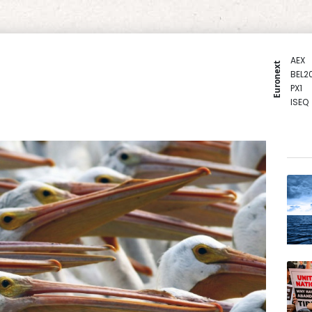
AEX
Euronext
BEL2
PX1
ISEQ
OSEB
PSI2
ENTE
BIOT
N150