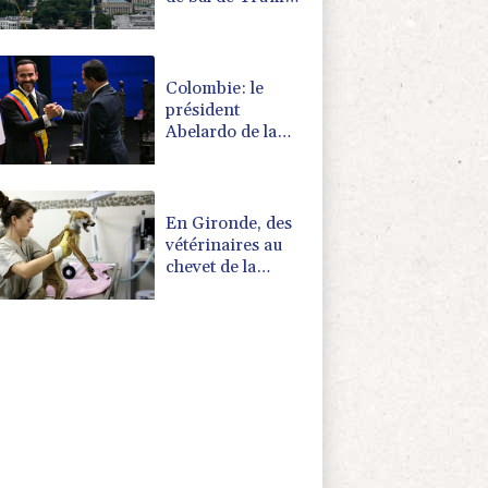
qui va saisir la
Cour suprême
Colombie: le
président
Abelardo de la
Espriella soutenu
par Trump, entre
en fonctions
En Gironde, des
vétérinaires au
chevet de la
faune sauvage
après le mégafeu