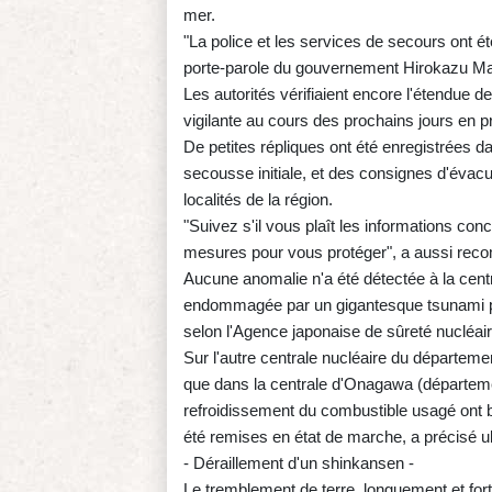
mer.
"La police et les services de secours ont 
porte-parole du gouvernement Hirokazu Mat
Les autorités vérifiaient encore l'étendue des
vigilante au cours des prochains jours en pr
De petites répliques ont été enregistrées d
secousse initiale, et des consignes d'évacu
localités de la région.
"Suivez s'il vous plaît les informations con
mesures pour vous protéger", a aussi reco
Aucune anomalie n'a été détectée à la cen
endommagée par un gigantesque tsunami p
selon l'Agence japonaise de sûreté nucléai
Sur l'autre centrale nucléaire du départem
que dans la centrale d'Onagawa (départem
refroidissement du combustible usagé ont 
été remises en état de marche, a précisé u
- Déraillement d'un shinkansen -
Le tremblement de terre, longuement et fort