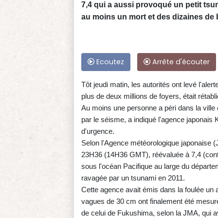
7,4 qui a aussi provoqué un petit tsun
au moins un mort et des dizaines de 
Ecoutez
Arrête d'écouter
Tôt jeudi matin, les autorités ont levé l'aler
plus de deux millions de foyers, était rétabli
Au moins une personne a péri dans la ville
par le séisme, a indiqué l'agence japonais 
d'urgence.
Selon l'Agence météorologique japonaise (
23H36 (14H36 GMT), réévaluée à 7,4 (contre
sous l'océan Pacifique au large du départe
ravagée par un tsunami en 2011.
Cette agence avait émis dans la foulée un
vagues de 30 cm ont finalement été mesuré
de celui de Fukushima, selon la JMA, qui av