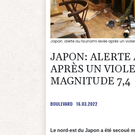
Japon: alerte au tsunami levée après un viol
JAPON: ALERTE
APRÈS UN VIOL
MAGNITUDE 7,4
BOULEVARD
16.03.2022
Le nord-est du Japon a été secoué m