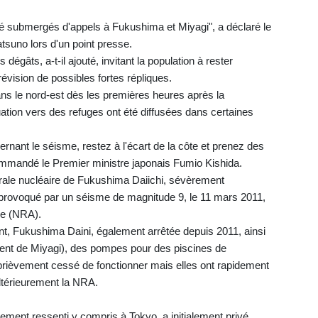
été submergés d'appels à Fukushima et Miyagi", a déclaré le
suno lors d'un point presse.
 dégâts, a-t-il ajouté, invitant la population à rester
évision de possibles fortes répliques.
ans le nord-est dès les premières heures après la
ation vers des refuges ont été diffusées dans certaines
cernant le séisme, restez à l'écart de la côte et prenez des
mmandé le Premier ministre japonais Fumio Kishida.
trale nucléaire de Fukushima Daiichi, sévèrement
rovoqué par un séisme de magnitude 9, le 11 mars 2011,
re (NRA).
ent, Fukushima Daini, également arrêtée depuis 2011, ainsi
ent de Miyagi), des pompes pour des piscines de
brièvement cessé de fonctionner mais elles ont rapidement
ltérieurement la NRA.
ement ressenti y compris à Tokyo, a initialement privé