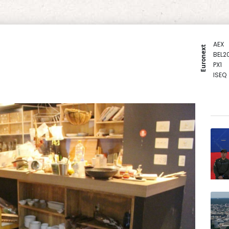
AEX
Euronext
BEL2
PX1
ISEQ
OSEB
PSI2
ENTE
BIOT
N150