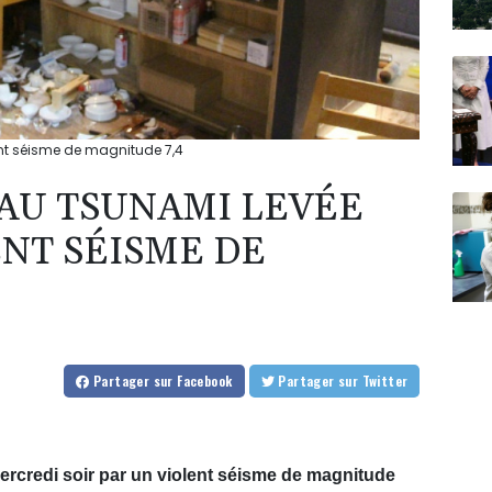
ent séisme de magnitude 7,4
 AU TSUNAMI LEVÉE
ENT SÉISME DE
Partager
sur Facebook
Partager
sur Twitter
ercredi soir par un violent séisme de magnitude