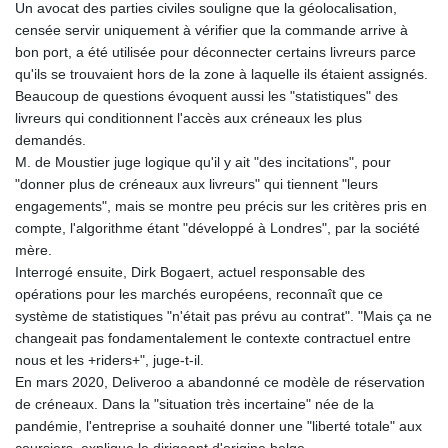
Un avocat des parties civiles souligne que la géolocalisation,
censée servir uniquement à vérifier que la commande arrive à
bon port, a été utilisée pour déconnecter certains livreurs parce
qu'ils se trouvaient hors de la zone à laquelle ils étaient assignés.
Beaucoup de questions évoquent aussi les "statistiques" des
livreurs qui conditionnent l'accès aux créneaux les plus
demandés.
M. de Moustier juge logique qu'il y ait "des incitations", pour
"donner plus de créneaux aux livreurs" qui tiennent "leurs
engagements", mais se montre peu précis sur les critères pris en
compte, l'algorithme étant "développé à Londres", par la société
mère.
Interrogé ensuite, Dirk Bogaert, actuel responsable des
opérations pour les marchés européens, reconnaît que ce
système de statistiques "n'était pas prévu au contrat". "Mais ça ne
changeait pas fondamentalement le contexte contractuel entre
nous et les +riders+", juge-t-il.
En mars 2020, Deliveroo a abandonné ce modèle de réservation
de créneaux. Dans la "situation très incertaine" née de la
pandémie, l'entreprise a souhaité donner une "liberté totale" aux
coursiers, explique le dirigeant d'origine belge.