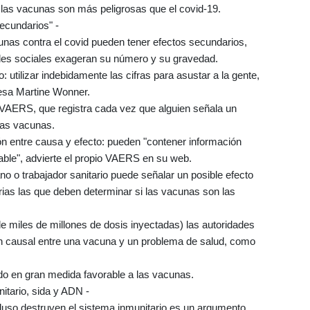
e las vacunas son más peligrosas que el covid-19.
secundarios" -
unas contra el covid pueden tener efectos secundarios,
des sociales exageran su número y su gravedad.
 utilizar indebidamente las cifras para asustar a la gente,
esa Martine Wonner.
e VAERS, que registra cada vez que alguien señala un
las vacunas.
ón entre causa y efecto: pueden "contener información
icable", advierte el propio VAERS en su web.
no o trabajador sanitario puede señalar un posible efecto
rias las que deben determinar si las vacunas son las
e miles de millones de dosis inyectadas) las autoridades
ión causal entre una vacuna y un problema de salud, como
.
ndo en gran medida favorable a las vacunas.
nitario, sida y ADN -
ncluso destruyen el sistema inmunitario es un argumento