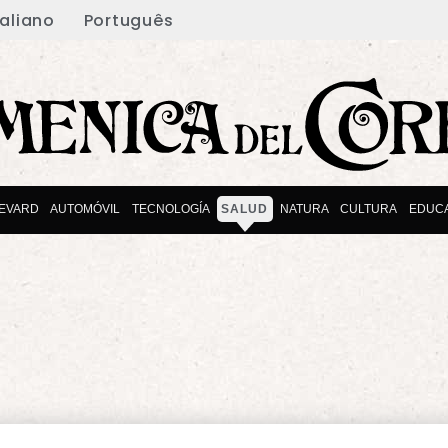
taliano
Português
EVARD
AUTOMÓVIL
TECNOLOGÍA
SALUD
NATURA
CULTURA
EDUC