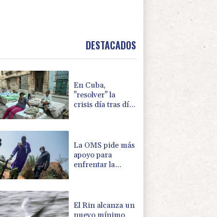
DESTACADOS
En Cuba,
"resolver" la
crisis día tras día
pasa factura
La OMS pide más
apoyo para
enfrentar la
epidemia de
ébola en RD
Congo
El Rin alcanza un
nuevo mínimo