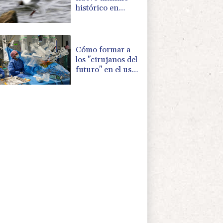
histórico en
Colonia debido a
la sequía en
Alemania
Cómo formar a
los "cirujanos del
futuro" en el uso
de robots