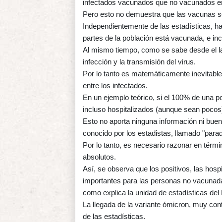
infectados vacunados que no vacunados e
Pero esto no demuestra que las vacunas se
Independientemente de las estadísticas, h
partes de la población está vacunada, e i
Al mismo tiempo, como se sabe desde el la
infección y la transmisión del virus.
Por lo tanto es matemáticamente inevitabl
entre los infectados.
En un ejemplo teórico, si el 100% de una p
incluso hospitalizados (aunque sean poco
Esto no aporta ninguna información ni buen
conocido por los estadistas, llamado "para
Por lo tanto, es necesario razonar en térm
absolutos.
Así, se observa que los positivos, las hos
importantes para las personas no vacunad
como explica la unidad de estadísticas del 
La llegada de la variante ómicron, muy con
de las estadísticas.