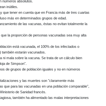
n números absolutos.
an inútiles.
ay que tener en cuenta que en Francia más de tres cuartas
ncluso más en determinados grupos de edad.
nzamiento de las vacunas, éstas no evitan totalmente la
e que la proporción de personas vacunadas sea muy alta
oblación está vacunada, el 100% de los infectados o
s) también estarán vacunados.
a ni mala sobre la vacuna. Se trata de un cálculo bien
doja de Simpson".
inos de grupos de población iguales y no en números
pitalizaciones y las muertes son "claramente más
as que para las vacunadas en una población comparable",
Ministerio de Sanidad francés.
tagiosa, también ha alimentado las malas interpretaciones