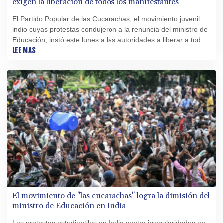
exigen la liberación de todos los manifestantes
El Partido Popular de las Cucarachas, el movimiento juvenil
indio cuyas protestas condujeron a la renuncia del ministro de
Educación, instó este lunes a las autoridades a liberar a todos
los manifestantes detenidos durante semanas de
LEE MAS
movilizaciones en todo el país.
El movimiento de "las cucarachas" logra la dimisión del
ministro de Educación en India
Las protestas estudiantiles en India contra irregularidades en