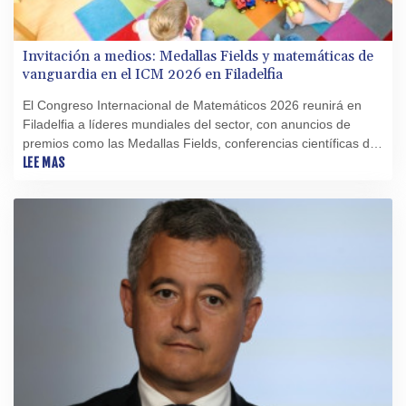
Invitación a medios: Medallas Fields y matemáticas de
vanguardia en el ICM 2026 en Filadelfia
El Congreso Internacional de Matemáticos 2026 reunirá en
Filadelfia a líderes mundiales del sector, con anuncios de
premios como las Medallas Fields, conferencias científicas de
vanguardia y eventos abiertos al público
LEE MAS