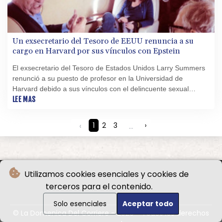
Un exsecretario del Tesoro de EEUU renuncia a su
cargo en Harvard por sus vínculos con Epstein
El exsecretario del Tesoro de Estados Unidos Larry Summers
renunció a su puesto de profesor en la Universidad de
Harvard debido a sus vínculos con el delincuente sexual
Jeffrey Epstein, informó el miércoles la institución.
LEE MAS
‹
1
2
3
...
›
Utilizamos cookies esenciales y cookies de
terceros para el contenido.
Solo esenciales
Aceptar todo
© La Domenica Del Corriere - 2026 - Todos los derechos