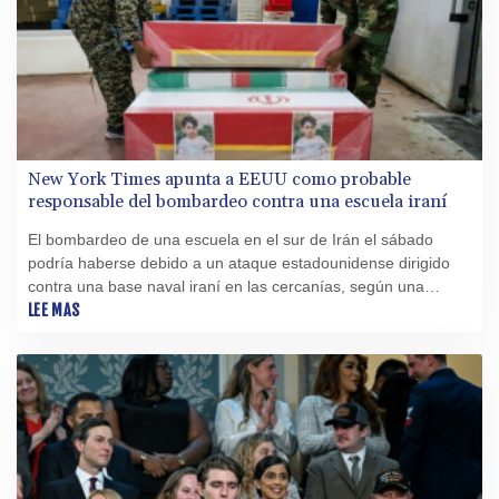
New York Times apunta a EEUU como probable
responsable del bombardeo contra una escuela iraní
El bombardeo de una escuela en el sur de Irán el sábado
podría haberse debido a un ataque estadounidense dirigido
contra una base naval iraní en las cercanías, según una
investigación del diario New York Times.
LEE MAS