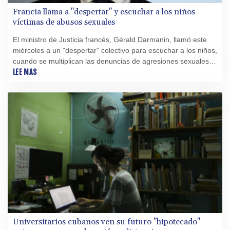
Francia llama a "despertar" y escuchar a los niños
víctimas de abusos sexuales
El ministro de Justicia francés, Gérald Darmanin, llamó este
miércoles a un "despertar" colectivo para escuchar a los niños,
cuando se multiplican las denuncias de agresiones sexuales a
menores en escuelas, especialmente en París.
LEE MAS
Universitarios cubanos ven su futuro "hipotecado"