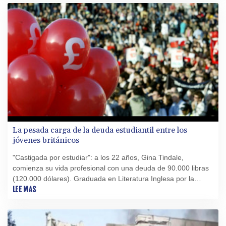
La pesada carga de la deuda estudiantil entre los
jóvenes británicos
"Castigada por estudiar": a los 22 años, Gina Tindale,
comienza su vida profesional con una deuda de 90.000 libras
(120.000 dólares). Graduada en Literatura Inglesa por la
Universidad de Newcastle, no tuvo más opción que
LEE MAS
endeudarse para pagar su matrícula.