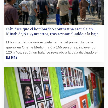
Irán dice que el bombardeo contra una escuela en
Minab dejó 155 muertos, tras revisar el saldo a la baja
El bombardeo de una escuela iraní en el primer día de la
guerra en Oriente Medio mató a 155 personas, incluyendo
120 niños, según un balance revisado a la baja divulgado el
martes por la televisión estatal IRIB.
LEE MAS