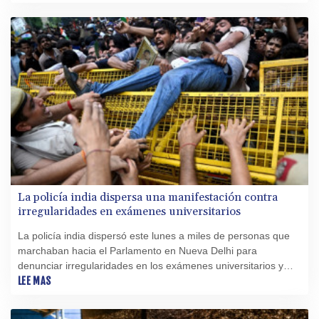
La policía india dispersa una manifestación contra
irregularidades en exámenes universitarios
La policía india dispersó este lunes a miles de personas que
marchaban hacia el Parlamento en Nueva Delhi para
denunciar irregularidades en los exámenes universitarios y
exigir la dimisión del ministro de Educación, Dharmendra
LEE MAS
Pradhan.