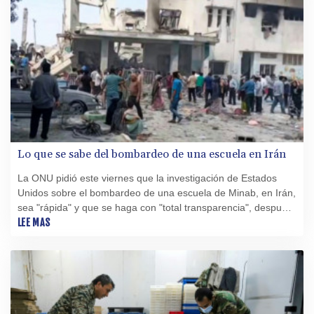
Lo que se sabe del bombardeo de una escuela en Irán
La ONU pidió este viernes que la investigación de Estados
Unidos sobre el bombardeo de una escuela de Minab, en Irán,
sea "rápida" y que se haga con "total transparencia", después
de que el New York Times reveló que pudo tratarse de un
LEE MAS
ataque estadounidense.