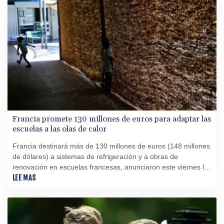
Francia promete 130 millones de euros para adaptar las
escuelas a las olas de calor
Francia destinará más de 130 millones de euros (148 millones
de dólares) a sistemas de refrigeración y a obras de
renovación en escuelas francesas, anunciaron este viernes las
autoridades y empresas públicas, cuando una ola de calor
LEE MAS
azota el país.