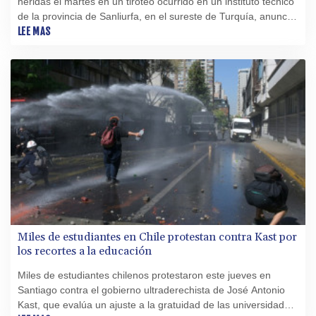
heridas el martes en un tiroteo ocurrido en un instituto técnico
de la provincia de Sanliurfa, en el sureste de Turquía, anunció
el gobernador local.
LEE MAS
Miles de estudiantes en Chile protestan contra Kast por
los recortes a la educación
Miles de estudiantes chilenos protestaron este jueves en
Santiago contra el gobierno ultraderechista de José Antonio
Kast, que evalúa un ajuste a la gratuidad de las universidades