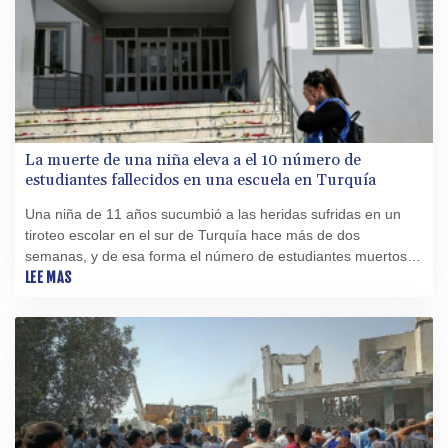
La muerte de una niña eleva a el 10 número de
estudiantes fallecidos en una escuela en Turquía
Una niña de 11 años sucumbió a las heridas sufridas en un
tiroteo escolar en el sur de Turquía hace más de dos
semanas, y de esa forma el número de estudiantes muertos
en ese ataque ascendió a 10, informó la prensa local este
LEE MAS
lunes.