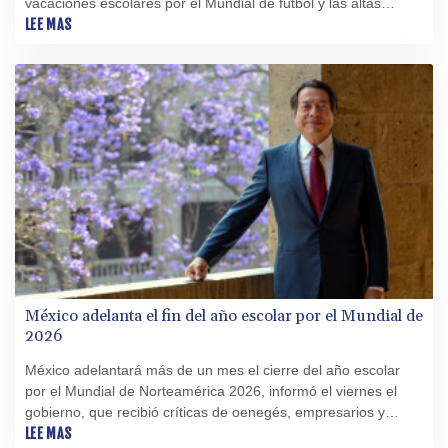
vacaciones escolares por el Mundial de fútbol y las altas
temperaturas en algunas regiones, informó la Secretaría de
LEE MAS
Educación.
México adelanta el fin del año escolar por el Mundial de
2026
México adelantará más de un mes el cierre del año escolar
por el Mundial de Norteamérica 2026, informó el viernes el
gobierno, que recibió críticas de oenegés, empresarios y
padres de familia, mientras dos estados sede del torneo
LEE MAS