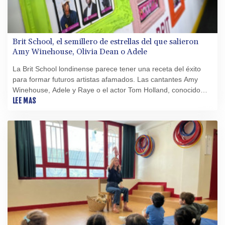
Brit School, el semillero de estrellas del que salieron
Amy Winehouse, Olivia Dean o Adele
La Brit School londinense parece tener una receta del éxito
para formar futuros artistas afamados. Las cantantes Amy
Winehouse, Adele y Raye o el actor Tom Holland, conocido
por su papel de "Spiderman", son antiguos alumnos de esta
LEE MAS
escuela pública, orgullosa de ser gratuita.