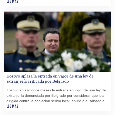
luego de que redujo el presupuesto del Ministerio de
LEE MAS
Educación, constató la AFP.
Kosovo aplaza la entrada en vigor de una ley de
extranjería criticada por Belgrado
Kosovo aplazó doce meses la entrada en vigor de una ley de
extranjería denunciada por Belgrado por considerar que iba
dirigida contra la población serbia local, anunció el sábado el
primer ministro kosovar, Albin Kurti.
LEE MAS