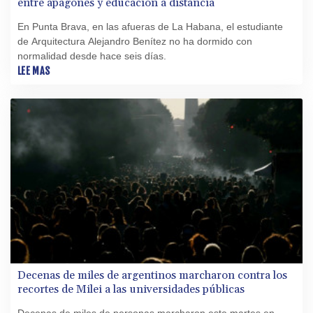
entre apagones y educación a distancia
En Punta Brava, en las afueras de La Habana, el estudiante
de Arquitectura Alejandro Benítez no ha dormido con
normalidad desde hace seis días.
LEE MAS
Decenas de miles de argentinos marcharon contra los
recortes de Milei a las universidades públicas
Decenas de miles de personas marcharon este martes en