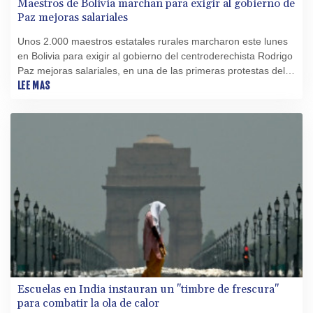
Maestros de Bolivia marchan para exigir al gobierno de
Paz mejoras salariales
Unos 2.000 maestros estatales rurales marcharon este lunes
en Bolivia para exigir al gobierno del centroderechista Rodrigo
Paz mejoras salariales, en una de las primeras protestas del
sector este año contra el gobierno.
LEE MAS
Escuelas en India instauran un "timbre de frescura"
para combatir la ola de calor