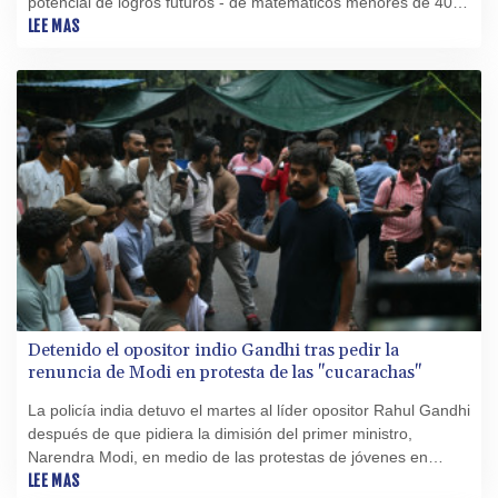
potencial de logros futuros - de matemáticos menores de 40
años.
LEE MAS
Detenido el opositor indio Gandhi tras pedir la
renuncia de Modi en protesta de las "cucarachas"
La policía india detuvo el martes al líder opositor Rahul Gandhi
después de que pidiera la dimisión del primer ministro,
Narendra Modi, en medio de las protestas de jóvenes en
Nueva Delhi que exigen reformas educativas.
LEE MAS