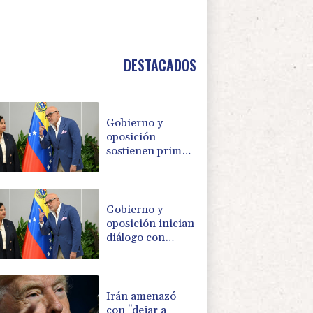
DESTACADOS
Gobierno y
oposición
sostienen primer
encuentro hacia
una transición
política en
Venezuela
Gobierno y
oposición inician
diálogo con
miras a una
transición
política en
Venezuela
Irán amenazó
con "dejar a