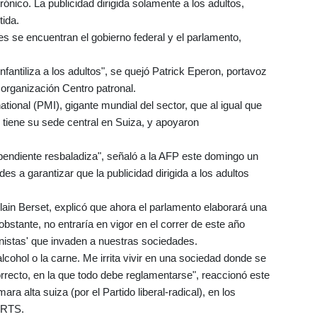
rónico. La publicidad dirigida solamente a los adultos,
tida.
ales se encuentran el gobierno federal y el parlamento,
nfantiliza a los adultos", se quejó Patrick Eperon, portavoz
organización Centro patronal.
tional (PMI), gigante mundial del sector, que al igual que
tiene su sede central en Suiza, y apoyaron
 pendiente resbaladiza", señaló a la AFP este domingo un
es a garantizar que la publicidad dirigida a los adultos
lain Berset, explicó que ahora el parlamento elaborará una
obstante, no entraría en vigor en el correr de este año
nistas' que invaden a nuestras sociedades.
alcohol o la carne. Me irrita vivir en una sociedad donde se
orrecto, en la que todo debe reglamentarse", reaccionó este
a alta suiza (por el Partido liberal-radical), en los
a RTS.