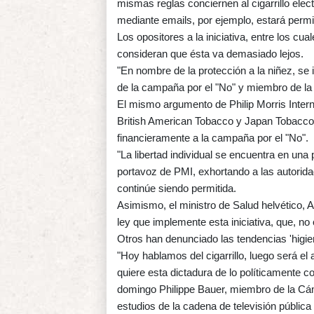
mismas reglas conciernen al cigarrillo elect
mediante emails, por ejemplo, estará permi
Los opositores a la iniciativa, entre los cu
consideran que ésta va demasiado lejos.
"En nombre de la protección a la niñez, se i
de la campaña por el "No" y miembro de la 
El mismo argumento de Philip Morris Interna
British American Tobacco y Japan Tobacco 
financieramente a la campaña por el "No".
"La libertad individual se encuentra en una
portavoz de PMI, exhortando a las autoridad
continúe siendo permitida.
Asimismo, el ministro de Salud helvético, A
ley que implemente esta iniciativa, que, no 
Otros han denunciado las tendencias 'higie
"Hoy hablamos del cigarrillo, luego será el 
quiere esta dictadura de lo políticamente c
domingo Philippe Bauer, miembro de la Cámar
estudios de la cadena de televisión públic