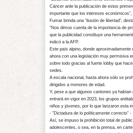
Cáncer ante la publicación de estos primer
importante que los intereses económicos",
Fumar brinda una "ilusión de libertad", des
"Nos dimos cuenta de la importancia de pro
que la publicidad constituye una herramie
indicó a la AFP.
Este país alpino, donde aproximadamente 
ahora con una legislación muy permisiva en 
sobre todo gracias al fuerte lobby que hac
sedes.
A escala nacional, hasta ahora sólo se proh
dirigidos a menores de edad.
Y, pese a que algunos cantones ya habían 
entrará en vigor en 2023, los grupos anti
niños y jóvenes, por lo que lanzaron esta in
- "Dictadura de lo políticamente correcto" -
Así, se impuso la prohibición total de publ
adolescentes, o sea, en la prensa, en carte