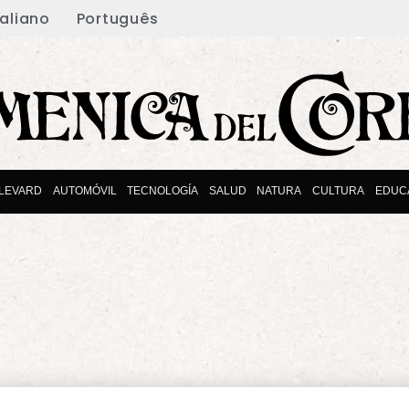
taliano
Português
LEVARD
AUTOMÓVIL
TECNOLOGÍA
SALUD
NATURA
CULTURA
EDUC