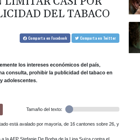
 LIMITAR CASI POR
ICIDAD DEL TABACO
Comparta
en Facebook
Comparta
en Twitter
memente los intereses económicos del país,
 consulta, prohibir la publicidad del tabaco en
 y adolescentes.
Tamaño del texto:
ultado está avalado por mayoría, de 16 cantones sobre 26, y
a la AFP Stefanie De Borba de la Liga Suiza contra el