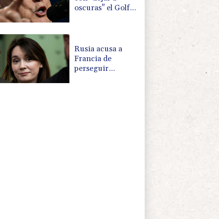
oscuras" el Golfo
en caso de
ataques de EEUU
Rusia acusa a
Francia de
perseguir
políticamente a la
periodista Xenia
Fedorova