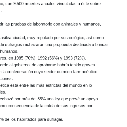
smo, con 9.500 muertes anuales vinculadas a éste sobre
.
bir las pruebas de laboratorio con animales y humanos,
e Basilea-ciudad, muy reputado por su zoológico, así como
de sufragios rechazaron una propuesta destinada a brindar
o humanos.
lares, en 1985 (70%), 1992 (56%) y 1993 (72%).
erdo al gobierno, de aprobarse habría tenido graves
n la confederación cuyo sector químico-farmacéutico
ciones.
vética está entre las más estrictas del mundo en lo
les.
n rechazó por más del 55% una ley que prevé un apoyo
omo consecuencia de la caída de sus ingresos por
% de los habilitados para sufragar.