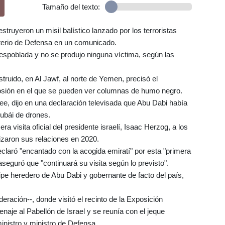
Tamaño del texto:
struyeron un misil balístico lanzado por los terroristas
isterio de Defensa en un comunicado.
espoblada y no se produjo ninguna víctima, según las
estruido, en Al Jawf, al norte de Yemen, precisó el
plosión en el que se pueden ver columnas de humo negro.
ree, dijo en una declaración televisada que Abu Dabi había
Dubái de drones.
ra visita oficial del presidente israelí, Isaac Herzog, a los
zaron sus relaciones en 2020.
eclaró "encantado con la acogida emiratí" por esta "primera
 aseguró que "continuará su visita según lo previsto".
cipe heredero de Abu Dabi y gobernante de facto del país,
deración--, donde visitó el recinto de la Exposición
naje al Pabellón de Israel y se reunía con el jeque
istro y ministro de Defensa.