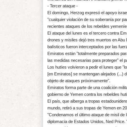
- Tercer ataque -
El domingo, Herzog expresó el apoyo israe
"cualquier violación de su soberanía por par
recientes ataques de los rebeldes yemeníe
El ataque del lunes es el tercero contra Em
drones y misiles dejó tres muertos en Abu 
balísticos fueron interceptados por las fue
Emiratos están "totalmente preparados par
las medidas necesarias para proteger" el pa
Los hutíes volvieron a pedir el lunes que "
[en Emiratos] se mantengan alejados (...) d
objeto de ataques próximamente".
Emiratos forma parte de una coalición milit
gobierno de Yemen contra los rebeldes hutí
El país, que alberga a tropas estadounid
mundo, retiró a sus tropas de Yemen en 2019
"Condenamos el último ataque de misil de lo
diplomacia de Estados Unidos, Ned Price. "