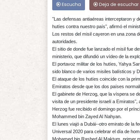
Escucha
Deja de escuchar
"Las defensas antiaéreas interceptaron y de
hutíes contra nuestro país", afirmó el min
Los restos del misil cayeron en una zona d
autoridades.
El sitio de donde fue lanzado el misil fue d
ministerio, que difundió un vídeo de la ex
El portavoz militar de los hutíes, Yahya Sa
sido blanco de varios misiles balísticos y 
El ataque de los hutíes coincide con la prime
Emiratos desde que los dos países normali
El gabinete de Herzog, que la víspera se d
visita de un presidente israelí a Emiratos",
Herzog fue recibido el domingo por el prín
Mohammed bin Zayed Al Nahyan.
El lunes viajó a Dubái--otro emirato de la fe
Universal 2020 para celebrar el día de home
Mohamed bin Rashed Al Maktum, primer min