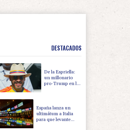
DESTACADOS
De la Espriella:
un millonario
pro-Trump en la
presidencia de
Colombia
España lanza un
ultimátum a Italia
para que levante
controles fronterizos