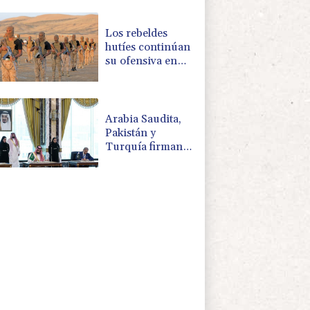
Los rebeldes
hutíes continúan
su ofensiva en
Yemen con
ataques en una
región petrolera
Arabia Saudita,
Pakistán y
Turquía firman
un pacto de
defensa en medio
de la tensión con
Irán