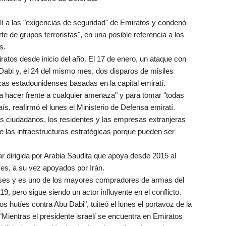
lí a las "exigencias de seguridad" de Emiratos y condenó
te de grupos terroristas", en una posible referencia a los
s.
iratos desde inicio del año. El 17 de enero, un ataque con
Dabi y, el 24 del mismo mes, dos disparos de misiles
rzas estadounidenses basadas en la capital emiratí.
a hacer frente a cualquier amenaza" y para tomar "todas
ís, reafirmó el lunes el Ministerio de Defensa emiratí.
los ciudadanos, los residentes y las empresas extranjeras
e las infraestructuras estratégicas porque pueden ser
ar dirigida por Arabia Saudita que apoya desde 2015 al
es, a su vez apoyados por Irán.
enses y es uno de los mayores compradores de armas del
, pero sigue siendo un actor influyente en el conflicto.
s hutíes contra Abu Dabi", tuiteó el lunes el portavoz de la
Mientras el presidente israelí se encuentra en Emiratos