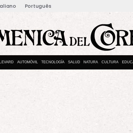
taliano
Português
LEVARD
AUTOMÓVIL
TECNOLOGÍA
SALUD
NATURA
CULTURA
EDUC