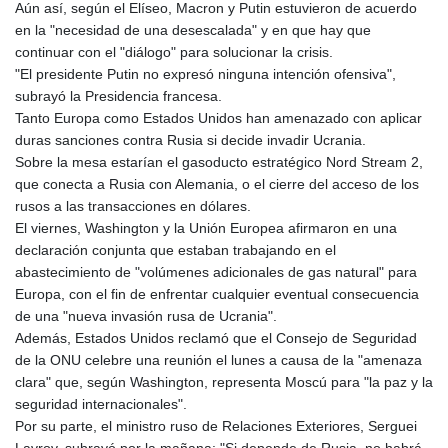
Aún así, según el Elíseo, Macron y Putin estuvieron de acuerdo
en la "necesidad de una desescalada" y en que hay que
continuar con el "diálogo" para solucionar la crisis.
"El presidente Putin no expresó ninguna intención ofensiva",
subrayó la Presidencia francesa.
Tanto Europa como Estados Unidos han amenazado con aplicar
duras sanciones contra Rusia si decide invadir Ucrania.
Sobre la mesa estarían el gasoducto estratégico Nord Stream 2,
que conecta a Rusia con Alemania, o el cierre del acceso de los
rusos a las transacciones en dólares.
El viernes, Washington y la Unión Europea afirmaron en una
declaración conjunta que estaban trabajando en el
abastecimiento de "volúmenes adicionales de gas natural" para
Europa, con el fin de enfrentar cualquier eventual consecuencia
de una "nueva invasión rusa de Ucrania".
Además, Estados Unidos reclamó que el Consejo de Seguridad
de la ONU celebre una reunión el lunes a causa de la "amenaza
clara" que, según Washington, representa Moscú para "la paz y la
seguridad internacionales".
Por su parte, el ministro ruso de Relaciones Exteriores, Serguei
Lavrov, subrayó por la mañana: "Si depende de Rusia, no habrá