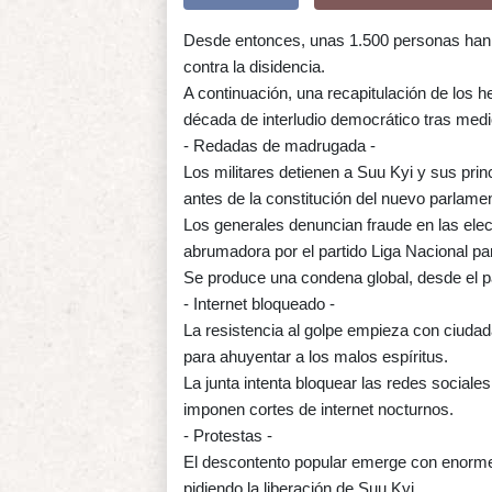
Desde entonces, unas 1.500 personas han m
contra la disidencia.
A continuación, una recapitulación de los 
década de interludio democrático tras medio
- Redadas de madrugada -
Los militares detienen a Suu Kyi y sus pri
antes de la constitución del nuevo parlame
Los generales denuncian fraude en las el
abrumadora por el partido Liga Nacional p
Se produce una condena global, desde el p
- Internet bloqueado -
La resistencia al golpe empieza con ciudad
para ahuyentar a los malos espíritus.
La junta intenta bloquear las redes social
imponen cortes de internet nocturnos.
- Protestas -
El descontento popular emerge con enormes
pidiendo la liberación de Suu Kyi.