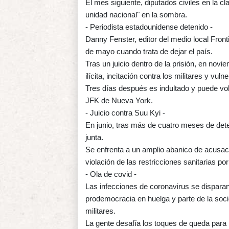
El mes siguiente, diputados civiles en la c
unidad nacional" en la sombra.
- Periodista estadounidense detenido -
Danny Fenster, editor del medio local Fron
de mayo cuando trata de dejar el país.
Tras un juicio dentro de la prisión, en no
ilícita, incitación contra los militares y vu
Tres días después es indultado y puede vol
JFK de Nueva York.
- Juicio contra Suu Kyi -
En junio, tras más de cuatro meses de dete
junta.
Se enfrenta a un amplio abanico de acusaci
violación de las restricciones sanitarias p
- Ola de covid -
Las infecciones de coronavirus se dispara
prodemocracia en huelga y parte de la soci
militares.
La gente desafía los toques de queda para 