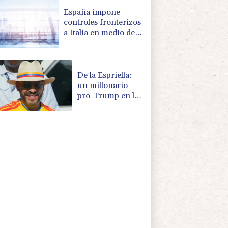
España impone
controles fronterizos
a Italia en medio de
crisis por migrantes
De la Espriella:
un millonario
pro-Trump en la
presidencia de
Colombia