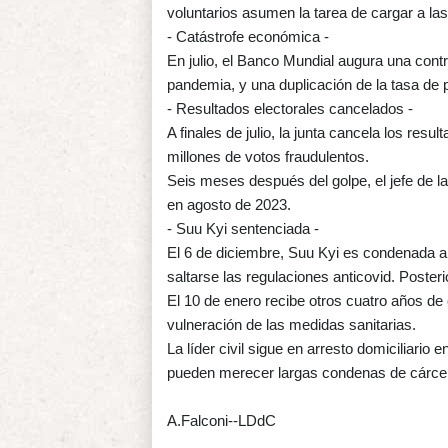
voluntarios asumen la tarea de cargar a las
- Catástrofe económica -
En julio, el Banco Mundial augura una cont
pandemia, y una duplicación de la tasa de 
- Resultados electorales cancelados -
A finales de julio, la junta cancela los re
millones de votos fraudulentos.
Seis meses después del golpe, el jefe de l
en agosto de 2023.
- Suu Kyi sentenciada -
El 6 de diciembre, Suu Kyi es condenada a c
saltarse las regulaciones anticovid. Poster
El 10 de enero recibe otros cuatro años de 
vulneración de las medidas sanitarias.
La líder civil sigue en arresto domiciliari
pueden merecer largas condenas de cárcel
A.Falconi--LDdC