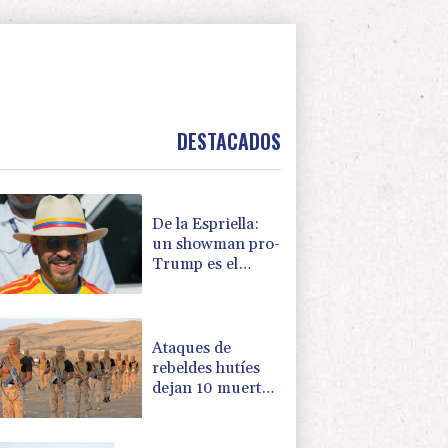
DESTACADOS
De la Espriella:
un showman pro-
Trump es el
nuevo presidente
de Colombia
Ataques de
rebeldes hutíes
dejan 10 muertos
en región
petrolera de
Yemen