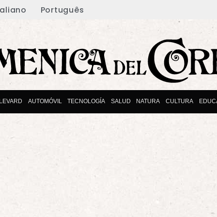
taliano
Português
LEVARD
AUTOMÓVIL
TECNOLOGÍA
SALUD
NATURA
CULTURA
EDUC