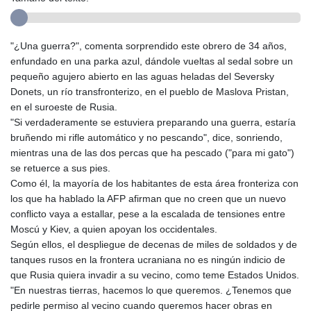
"¿Una guerra?", comenta sorprendido este obrero de 34 años,
enfundado en una parka azul, dándole vueltas al sedal sobre un
pequeño agujero abierto en las aguas heladas del Seversky
Donets, un río transfronterizo, en el pueblo de Maslova Pristan,
en el suroeste de Rusia.
"Si verdaderamente se estuviera preparando una guerra, estaría
bruñendo mi rifle automático y no pescando", dice, sonriendo,
mientras una de las dos percas que ha pescado ("para mi gato")
se retuerce a sus pies.
Como él, la mayoría de los habitantes de esta área fronteriza con
los que ha hablado la AFP afirman que no creen que un nuevo
conflicto vaya a estallar, pese a la escalada de tensiones entre
Moscú y Kiev, a quien apoyan los occidentales.
Según ellos, el despliegue de decenas de miles de soldados y de
tanques rusos en la frontera ucraniana no es ningún indicio de
que Rusia quiera invadir a su vecino, como teme Estados Unidos.
"En nuestras tierras, hacemos lo que queremos. ¿Tenemos que
pedirle permiso al vecino cuando queremos hacer obras en