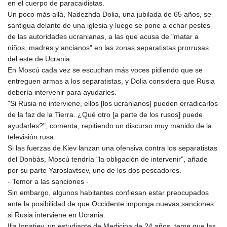
en el cuerpo de paracaidistas.
Un poco más allá, Nadezhda Dolia, una jubilada de 65 años, se
santigua delante de una iglesia y luego se pone a echar pestes
de las autoridades ucranianas, a las que acusa de "matar a
niños, madres y ancianos" en las zonas separatistas prorrusas
del este de Ucrania.
En Moscú cada vez se escuchan más voces pidiendo que se
entreguen armas a los separatistas, y Dolia considera que Rusia
debería intervenir para ayudarles.
"Si Rusia no interviene, ellos [los ucranianos] pueden erradicarlos
de la faz de la Tierra. ¿Qué otro [a parte de los rusos] puede
ayudarles?", comenta, repitiendo un discurso muy manido de la
televisión rusa.
Si las fuerzas de Kiev lanzan una ofensiva contra los separatistas
del Donbás, Moscú tendría "la obligación de intervenir", añade
por su parte Yaroslavtsev, uno de los dos pescadores.
- Temor a las sanciones -
Sin embargo, algunos habitantes confiesan estar preocupados
ante la posibilidad de que Occidente imponga nuevas sanciones
si Rusia interviene en Ucrania.
Ilia Ignatiev, un estudiante de Medicina de 24 años, teme que las