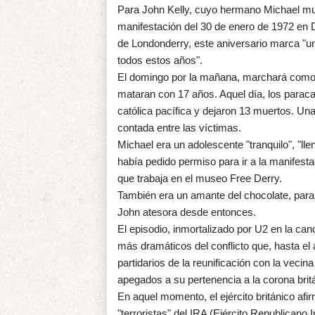
Para John Kelly, cuyo hermano Michael muri
manifestación del 30 de enero de 1972 en D
de Londonderry, este aniversario marca "u
todos estos años".
El domingo por la mañana, marchará como 
mataran con 17 años. Aquel día, los paraca
católica pacífica y dejaron 13 muertos. U
contada entre las víctimas.
Michael era un adolescente "tranquilo", "ll
había pedido permiso para ir a la manifestac
que trabaja en el museo Free Derry.
También era un amante del chocolate, para
John atesora desde entonces.
El episodio, inmortalizado por U2 en la ca
más dramáticos del conflicto que, hasta el
partidarios de la reunificación con la vecin
apegados a su pertenencia a la corona britán
En aquel momento, el ejército británico afi
"terroristas" del IRA (Ejército Republicano I