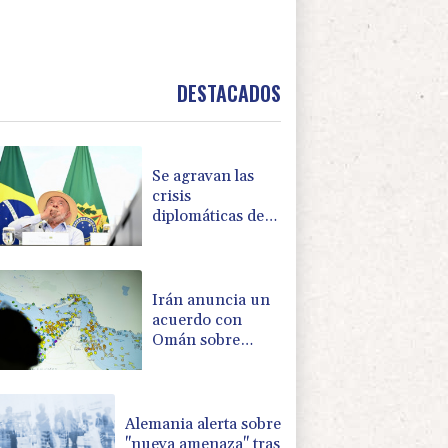
DESTACADOS
Se agravan las
crisis
diplomáticas de
Brasil con EEUU
y Argentina
Irán anuncia un
acuerdo con
Omán sobre
Ormuz, pero dice
que su
reapertura
dependerá de
Alemania alerta sobre
EEUU
"nueva amenaza" tras