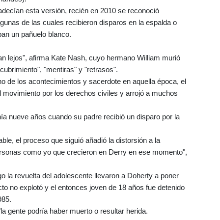
adecían esta versión, recién en 2010 se reconoció
algunas de las cuales recibieron disparos en la espalda o
aban un pañuelo blanco.
an lejos", afirma Kate Nash, cuyo hermano William murió
ubrimiento", "mentiras" y "retrasos".
o de los acontecimientos y sacerdote en aquella época, el
 movimiento por los derechos civiles y arrojó a muchos
ía nueve años cuando su padre recibió un disparo por la
le, el proceso que siguió añadió la distorsión a la
 personas como yo que crecieron en Derry en ese momento",
go la revuelta del adolescente llevaron a Doherty a poner
to no explotó y el entonces joven de 18 años fue detenido
985.
la gente podría haber muerto o resultar herida.