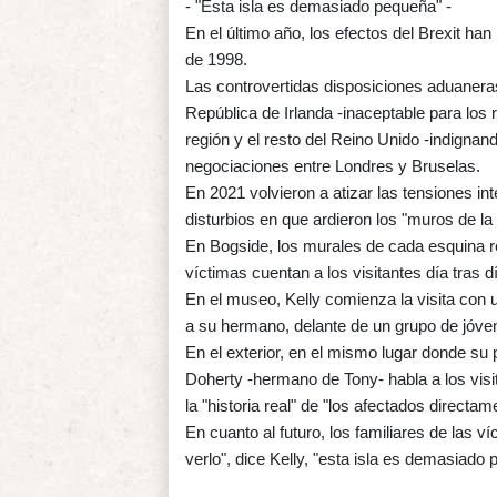
- "Esta isla es demasiado pequeña" -
En el último año, los efectos del Brexit han 
de 1998.
Las controvertidas disposiciones aduaneras,
República de Irlanda -inaceptable para los 
región y el resto del Reino Unido -indignan
negociaciones entre Londres y Bruselas.
En 2021 volvieron a atizar las tensiones i
disturbios en que ardieron los "muros de la
En Bogside, los murales de cada esquina re
víctimas cuentan a los visitantes día tras d
En el museo, Kelly comienza la visita con 
a su hermano, delante de un grupo de jóv
En el exterior, en el mismo lugar donde su 
Doherty -hermano de Tony- habla a los vis
la "historia real" de "los afectados directa
En cuanto al futuro, los familiares de las v
verlo", dice Kelly, "esta isla es demasiado 