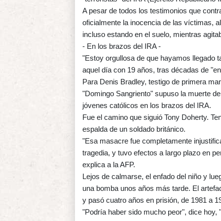
A pesar de todos los testimonios que contr
oficialmente la inocencia de las víctimas, 
incluso estando en el suelo, mientras agit
- En los brazos del IRA -
"Estoy orgullosa de que hayamos llegado t
aquel día con 19 años, tras décadas de "enc
Para Denis Bradley, testigo de primera man
"Domingo Sangriento" supuso la muerte del
jóvenes católicos en los brazos del IRA.
Fue el camino que siguió Tony Doherty. Ten
espalda de un soldado británico.
"Esa masacre fue completamente injustificab
tragedia, y tuvo efectos a largo plazo en
explica a la AFP.
Lejos de calmarse, el enfado del niño y lue
una bomba unos años más tarde. El artefac
y pasó cuatro años en prisión, de 1981 a 1
"Podría haber sido mucho peor", dice hoy, "