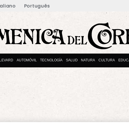
taliano
Português
LEVARD
AUTOMÓVIL
TECNOLOGÍA
SALUD
NATURA
CULTURA
EDUC