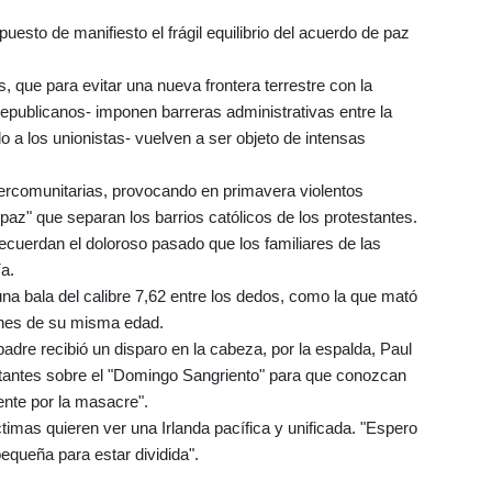
puesto de manifiesto el frágil equilibrio del acuerdo de paz
 que para evitar una nueva frontera terrestre con la
republicanos- imponen barreras administrativas entre la
do a los unionistas- vuelven a ser objeto de intensas
ntercomunitarias, provocando en primavera violentos
 paz" que separan los barrios católicos de los protestantes.
cuerdan el doloroso pasado que los familiares de las
ía.
una bala del calibre 7,62 entre los dedos, como la que mató
enes de su misma edad.
padre recibió un disparo en la cabeza, por la espalda, Paul
itantes sobre el "Domingo Sangriento" para que conozcan
mente por la masacre".
íctimas quieren ver una Irlanda pacífica y unificada. "Espero
pequeña para estar dividida".