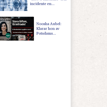
incidente en
aeropuerto clave para
envíos a Ucrania
Noosha Aubel:
Klarar hon av
Potsdams
problem?