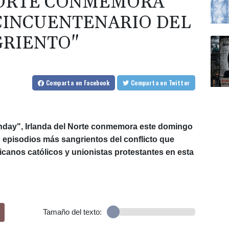
NORTE CONMEMORA
CINCUENTENARIO DEL
GRIENTO"
Comparta
en Facebook
Comparta
en Twitter
nday", Irlanda del Norte conmemora este domingo
 episodios más sangrientos del conflicto que
canos católicos y unionistas protestantes en esta
Tamaño del texto: