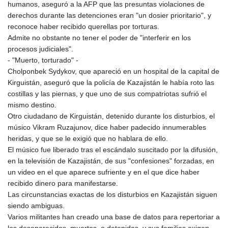
humanos, aseguró a la AFP que las presuntas violaciones de
derechos durante las detenciones eran "un dosier prioritario", y
reconoce haber recibido querellas por torturas.
Admite no obstante no tener el poder de "interferir en los
procesos judiciales".
- "Muerto, torturado" -
Cholponbek Sydykov, que apareció en un hospital de la capital de
Kirguistán, aseguró que la policía de Kazajistán le había roto las
costillas y las piernas, y que uno de sus compatriotas sufrió el
mismo destino.
Otro ciudadano de Kirguistán, detenido durante los disturbios, el
músico Vikram Ruzajunov, dice haber padecido innumerables
heridas, y que se le exigió que no hablara de ello.
El músico fue liberado tras el escándalo suscitado por la difusión,
en la televisión de Kazajistán, de sus "confesiones" forzadas, en
un video en el que aparece sufriente y en el que dice haber
recibido dinero para manifestarse.
Las circunstancias exactas de los disturbios en Kazajistán siguen
siendo ambiguas.
Varios militantes han creado una base de datos para repertoriar a
los desaparecidos, muertos, o detenidos, y sus familias exigen