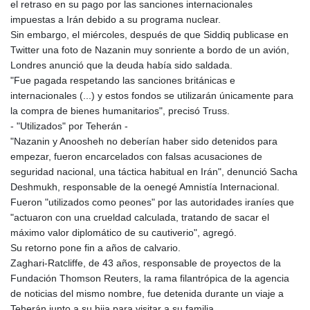
el retraso en su pago por las sanciones internacionales
impuestas a Irán debido a su programa nuclear.
Sin embargo, el miércoles, después de que Siddiq publicase en
Twitter una foto de Nazanin muy sonriente a bordo de un avión,
Londres anunció que la deuda había sido saldada.
"Fue pagada respetando las sanciones británicas e
internacionales (...) y estos fondos se utilizarán únicamente para
la compra de bienes humanitarios", precisó Truss.
- "Utilizados" por Teherán -
"Nazanin y Anoosheh no deberían haber sido detenidos para
empezar, fueron encarcelados con falsas acusaciones de
seguridad nacional, una táctica habitual en Irán", denunció Sacha
Deshmukh, responsable de la oenegé Amnistía Internacional.
Fueron "utilizados como peones" por las autoridades iraníes que
"actuaron con una crueldad calculada, tratando de sacar el
máximo valor diplomático de su cautiverio", agregó.
Su retorno pone fin a años de calvario.
Zaghari-Ratcliffe, de 43 años, responsable de proyectos de la
Fundación Thomson Reuters, la rama filantrópica de la agencia
de noticias del mismo nombre, fue detenida durante un viaje a
Teherán junto a su hija para visitar a su familia.