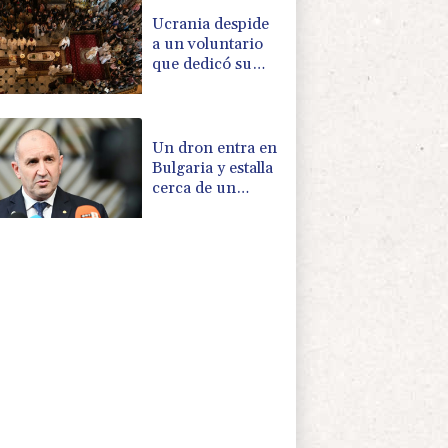
Ucrania despide
a un voluntario
que dedicó su
vida a rescatar a
los muertos
Un dron entra en
Bulgaria y estalla
cerca de un
gasoducto en la
frontera con
Rumania