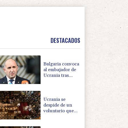
DESTACADOS
Bulgaria convoca
al embajador de
Ucrania tras
explosión de un
dron en su
territorio
Ucrania se
despide de un
voluntario que
dedicó su vida a
rescatar a los
muertos