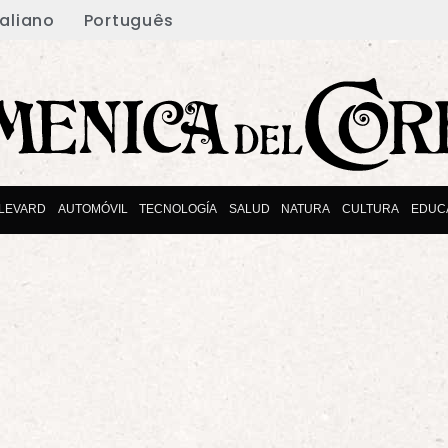
taliano
Português
LEVARD
AUTOMÓVIL
TECNOLOGÍA
SALUD
NATURA
CULTURA
EDUC