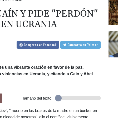
CAÍN Y PIDE "PERDÓN"
 EN UCRANIA
Comparta
en Facebook
Comparta
en Twitter
s una vibrante oración en favor de la paz,
 violencias en Ucrania, y citando a Caín y Abel.
Tamaño del texto:
iev", "muerto en los brazos de la madre en un búnker en
n piedad de nosotros", dijo el pontífice, visiblemente