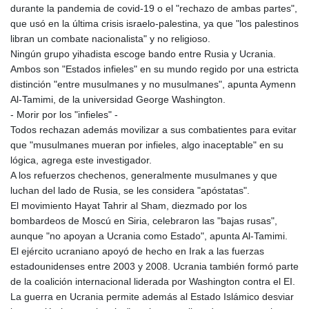
durante la pandemia de covid-19 o el "rechazo de ambas partes",
que usó en la última crisis israelo-palestina, ya que "los palestinos
libran un combate nacionalista" y no religioso.
Ningún grupo yihadista escoge bando entre Rusia y Ucrania.
Ambos son "Estados infieles" en su mundo regido por una estricta
distinción "entre musulmanes y no musulmanes", apunta Aymenn
Al-Tamimi, de la universidad George Washington.
- Morir por los "infieles" -
Todos rechazan además movilizar a sus combatientes para evitar
que "musulmanes mueran por infieles, algo inaceptable" en su
lógica, agrega este investigador.
A los refuerzos chechenos, generalmente musulmanes y que
luchan del lado de Rusia, se les considera "apóstatas".
El movimiento Hayat Tahrir al Sham, diezmado por los
bombardeos de Moscú en Siria, celebraron las "bajas rusas",
aunque "no apoyan a Ucrania como Estado", apunta Al-Tamimi.
El ejército ucraniano apoyó de hecho en Irak a las fuerzas
estadounidenses entre 2003 y 2008. Ucrania también formó parte
de la coalición internacional liderada por Washington contra el EI.
La guerra en Ucrania permite además al Estado Islámico desviar