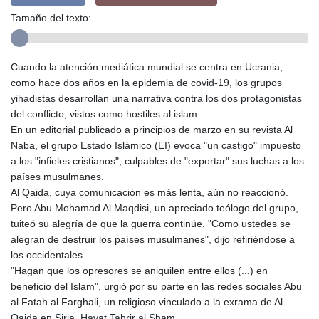
Tamaño del texto:
Cuando la atención mediática mundial se centra en Ucrania,
como hace dos años en la epidemia de covid-19, los grupos
yihadistas desarrollan una narrativa contra los dos protagonistas
del conflicto, vistos como hostiles al islam.
En un editorial publicado a principios de marzo en su revista Al
Naba, el grupo Estado Islámico (EI) evoca "un castigo" impuesto
a los "infieles cristianos", culpables de "exportar" sus luchas a los
países musulmanes.
Al Qaida, cuya comunicación es más lenta, aún no reaccionó.
Pero Abu Mohamad Al Maqdisi, un apreciado teólogo del grupo,
tuiteó su alegría de que la guerra continúe. "Como ustedes se
alegran de destruir los países musulmanes", dijo refiriéndose a
los occidentales.
"Hagan que los opresores se aniquilen entre ellos (...) en
beneficio del Islam", urgió por su parte en las redes sociales Abu
al Fatah al Farghali, un religioso vinculado a la exrama de Al
Qaida en Siria, Hayat Tahrir al Sham.