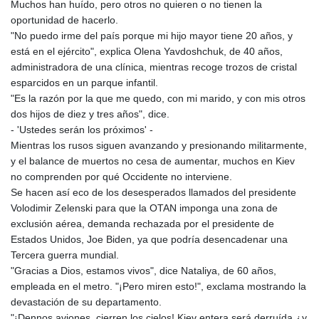
Muchos han huído, pero otros no quieren o no tienen la
oportunidad de hacerlo.
"No puedo irme del país porque mi hijo mayor tiene 20 años, y
está en el ejército", explica Olena Yavdoshchuk, de 40 años,
administradora de una clínica, mientras recoge trozos de cristal
esparcidos en un parque infantil.
"Es la razón por la que me quedo, con mi marido, y con mis otros
dos hijos de diez y tres años", dice.
- 'Ustedes serán los próximos' -
Mientras los rusos siguen avanzando y presionando militarmente,
y el balance de muertos no cesa de aumentar, muchos en Kiev
no comprenden por qué Occidente no interviene.
Se hacen así eco de los desesperados llamados del presidente
Volodimir Zelenski para que la OTAN imponga una zona de
exclusión aérea, demanda rechazada por el presidente de
Estados Unidos, Joe Biden, ya que podría desencadenar una
Tercera guerra mundial.
"Gracias a Dios, estamos vivos", dice Nataliya, de 60 años,
empleada en el metro. "¡Pero miren esto!", exclama mostrando la
devastación de su departamento.
"¡Dennos aviones, cierren los cielos! Kiev entera será derruída ¿y