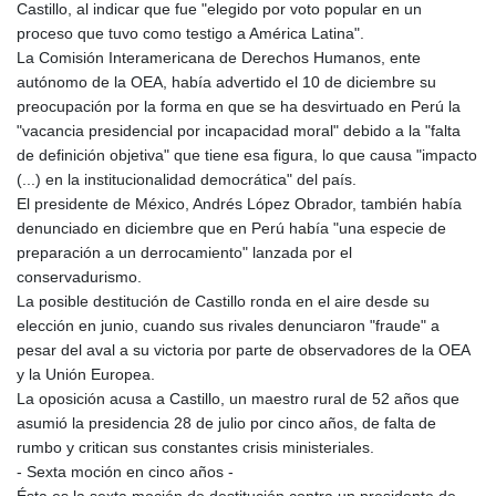
Castillo, al indicar que fue "elegido por voto popular en un
proceso que tuvo como testigo a América Latina".
La Comisión Interamericana de Derechos Humanos, ente
autónomo de la OEA, había advertido el 10 de diciembre su
preocupación por la forma en que se ha desvirtuado en Perú la
"vacancia presidencial por incapacidad moral" debido a la "falta
de definición objetiva" que tiene esa figura, lo que causa "impacto
(...) en la institucionalidad democrática" del país.
El presidente de México, Andrés López Obrador, también había
denunciado en diciembre que en Perú había "una especie de
preparación a un derrocamiento" lanzada por el
conservadurismo.
La posible destitución de Castillo ronda en el aire desde su
elección en junio, cuando sus rivales denunciaron "fraude" a
pesar del aval a su victoria por parte de observadores de la OEA
y la Unión Europea.
La oposición acusa a Castillo, un maestro rural de 52 años que
asumió la presidencia 28 de julio por cinco años, de falta de
rumbo y critican sus constantes crisis ministeriales.
- Sexta moción en cinco años -
Ésta es la sexta moción de destitución contra un presidente de