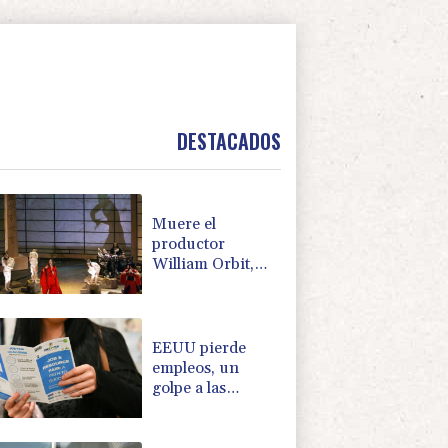
DESTACADOS
Muere el
productor
William Orbit,
que colaboró con
Madonna en "Ray
of Light"
EEUU pierde
empleos, un
golpe a las
afirmaciones de
Trump sobre la
economía