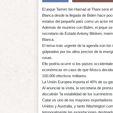
El jeque Tamim bin Hamad al-Thani será el p
Blanca desde la llegada de Biden hace poc
estatus del pequeño país como un actor int
Además de reunirse con Biden, el jeque se 
secretario de Estado Antony Blinken, miemb
Blanca.
El tema más urgente de la agenda son los i
golpeados por los altos precios de la ener
rusas.
Ello podría ocurrir si los países occiden
económicas en caso de que Moscú decida a
100.000 efectivos militares.
La Unión Europea importa el 40% de su gas
Al anunciar la visita, la secretaria de pren
discutirán "la estabilidad de los suministro
Catar es uno de los mayores exportadores 
Unidos y Australia, y tanto Washington co
temporalmente las exportaciones destinada