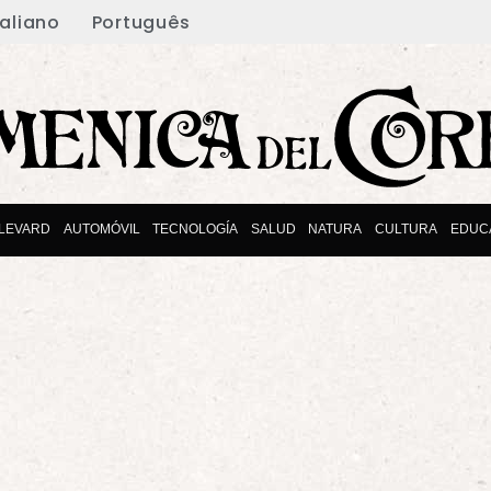
taliano
Português
LEVARD
AUTOMÓVIL
TECNOLOGÍA
SALUD
NATURA
CULTURA
EDUC