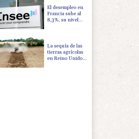
El desempleo en
Francia sube al
8,3%, su nivel
más alto desde la
pandemia
La sequía de las
tierras agrícolas
en Reino Unido
amenaza la
seguridad
alimentaria