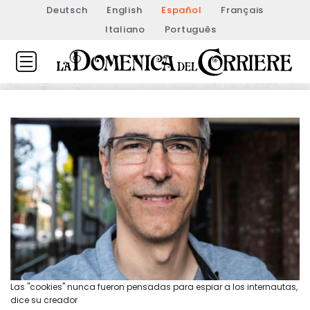
Deutsch
English
Español
Français
Italiano
Português
Las "cookies" nunca fueron pensadas para espiar a los internautas,
dice su creador