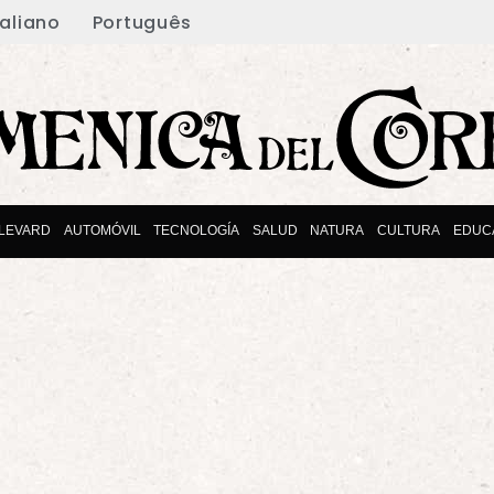
taliano
Português
LEVARD
AUTOMÓVIL
TECNOLOGÍA
SALUD
NATURA
CULTURA
EDUC