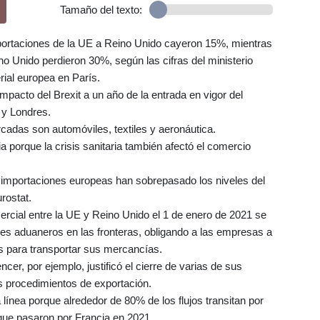
Tamaño del texto:
portaciones de la UE a Reino Unido cayeron 15%, mientras
 Unido perdieron 30%, según las cifras del ministerio
rial europea en París.
impacto del Brexit a un año de la entrada en vigor del
 y Londres.
adas son automóviles, textiles y aeronáutica.
 porque la crisis sanitaria también afectó el comercio
 importaciones europeas han sobrepasado los niveles del
rostat.
rcial entre la UE y Reino Unido el 1 de enero de 2021 se
oles aduaneros en las fronteras, obligando a las empresas a
s para transportar sus mercancías.
er, por ejemplo, justificó el cierre de varias de sus
os procedimientos de exportación.
línea porque alrededor de 80% de los flujos transitan por
que pasaron por Francia en 2021.