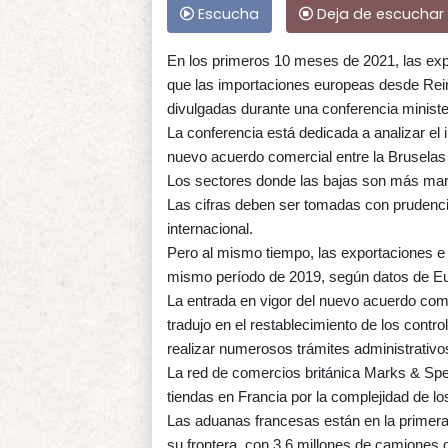
Escucha
Deja de escuchar
En los primeros 10 meses de 2021, las ex
que las importaciones europeas desde Reino
divulgadas durante una conferencia ministe
La conferencia está dedicada a analizar el 
nuevo acuerdo comercial entre la Bruselas
Los sectores donde las bajas son más marc
Las cifras deben ser tomadas con prudencia
internacional.
Pero al mismo tiempo, las exportaciones e
mismo período de 2019, según datos de Eu
La entrada en vigor del nuevo acuerdo come
tradujo en el restablecimiento de los contr
realizar numerosos trámites administrativo
La red de comercios británica Marks & Spenc
tiendas en Francia por la complejidad de l
Las aduanas francesas están en la primera 
su frontera, con 3,6 millones de camiones 