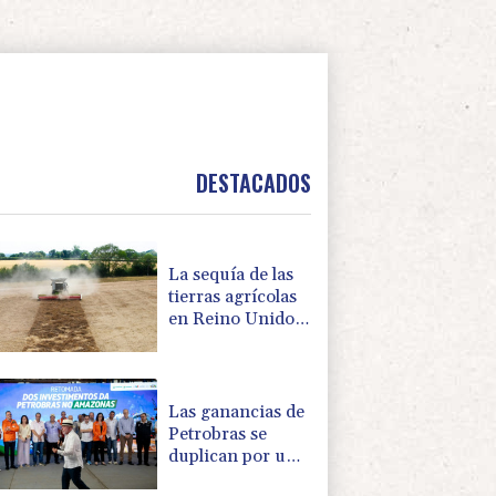
DESTACADOS
La sequía de las
tierras agrícolas
en Reino Unido
amenaza la
seguridad
alimentaria
Las ganancias de
Petrobras se
duplican por una
producción