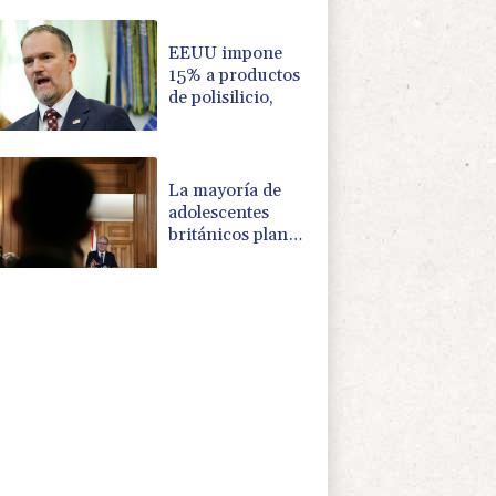
récord y los
precios del
petróleo
EEUU impone
15% a productos
de polisilicio,
La mayoría de
adolescentes
británicos planea
eludir la
restricción de las
redes sociales