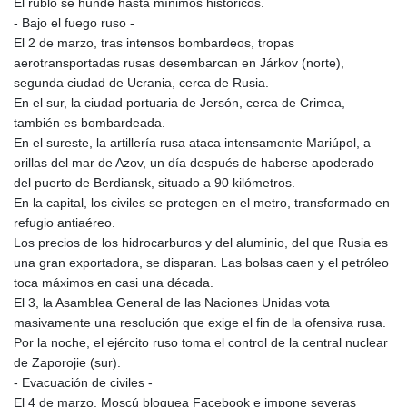
El rublo se hunde hasta mínimos históricos.
- Bajo el fuego ruso -
El 2 de marzo, tras intensos bombardeos, tropas
aerotransportadas rusas desembarcan en Járkov (norte),
segunda ciudad de Ucrania, cerca de Rusia.
En el sur, la ciudad portuaria de Jersón, cerca de Crimea,
también es bombardeada.
En el sureste, la artillería rusa ataca intensamente Mariúpol, a
orillas del mar de Azov, un día después de haberse apoderado
del puerto de Berdiansk, situado a 90 kilómetros.
En la capital, los civiles se protegen en el metro, transformado en
refugio antiaéreo.
Los precios de los hidrocarburos y del aluminio, del que Rusia es
una gran exportadora, se disparan. Las bolsas caen y el petróleo
toca máximos en casi una década.
El 3, la Asamblea General de las Naciones Unidas vota
masivamente una resolución que exige el fin de la ofensiva rusa.
Por la noche, el ejército ruso toma el control de la central nuclear
de Zaporojie (sur).
- Evacuación de civiles -
El 4 de marzo, Moscú bloquea Facebook e impone severas