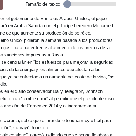
Tamaño del texto:
on el gobernante de Emiratos Árabes Unidos, el jeque
rá en Arabia Saudita con el príncipe heredero Mohamed
le de que aumente su producción de petróleo.
Reino Unido, pidieron la semana pasada a los productores
egas" para hacer frente al aumento de los precios de la
las sanciones impuestas a Rusia.
se centrarán en "los esfuerzos para mejorar la seguridad
recios de la energía y los alimentos que afectan a las
ue ya se enfrentan a un aumento del coste de la vida, "así
dio.
es en el diario conservador Daily Telegraph, Johnson
ieron un "terrible error" al permitir que el presidente ruso
s la anexión de Crimea en 2014 y al incrementar su
 Ucrania, sabía que el mundo lo tendría muy difícil para
icción", subrayó Johnson.
aje continuo", agregó, pidiendo que se ponga fin ahora a