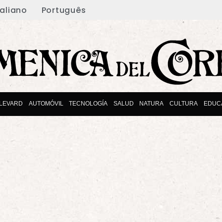
taliano
Português
LEVARD
AUTOMÓVIL
TECNOLOGÍA
SALUD
NATURA
CULTURA
EDUC