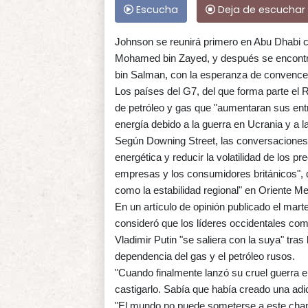
Escucha
Deja de escuchar
Johnson se reunirá primero en Abu Dhabi c
Mohamed bin Zayed, y después se encontra
bin Salman, con la esperanza de convencer
Los países del G7, del que forma parte el 
de petróleo y gas que "aumentaran sus entr
energía debido a la guerra en Ucrania y a 
Según Downing Street, las conversaciones 
energética y reducir la volatilidad de los p
empresas y los consumidores británicos", q
como la estabilidad regional" en Oriente Me
En un artículo de opinión publicado el mart
consideró que los líderes occidentales comet
Vladimir Putin "se saliera con la suya" tra
dependencia del gas y el petróleo rusos.
"Cuando finalmente lanzó su cruel guerra en
castigarlo. Sabía que había creado una ad
"El mundo no puede someterse a este chant