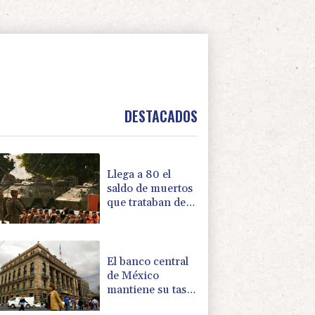
DESTACADOS
Llega a 80 el
saldo de muertos
que trataban de
llegar a Ceuta,
según unos
forenses
El banco central
de México
mantiene su tasa
de referencia sin