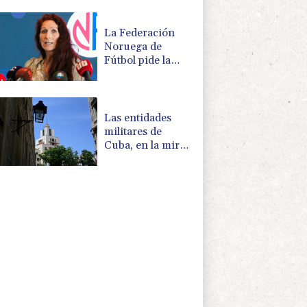
cambios
La Federación
Noruega de
Fútbol pide la
dimisión de
Infantino
Las entidades
militares de
Cuba, en la mira
de Washington