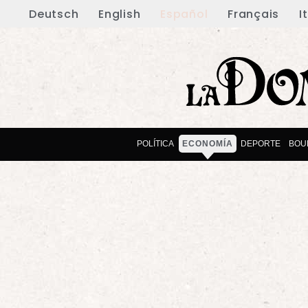
Deutsch
English
Español
Français
I
POLÍTICA
ECONOMÍA
DEPORTE
BOU