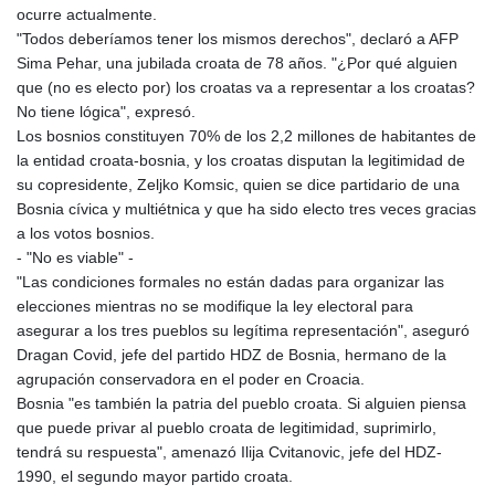
ocurre actualmente.
"Todos deberíamos tener los mismos derechos", declaró a AFP
Sima Pehar, una jubilada croata de 78 años. "¿Por qué alguien
que (no es electo por) los croatas va a representar a los croatas?
No tiene lógica", expresó.
Los bosnios constituyen 70% de los 2,2 millones de habitantes de
la entidad croata-bosnia, y los croatas disputan la legitimidad de
su copresidente, Zeljko Komsic, quien se dice partidario de una
Bosnia cívica y multiétnica y que ha sido electo tres veces gracias
a los votos bosnios.
- "No es viable" -
"Las condiciones formales no están dadas para organizar las
elecciones mientras no se modifique la ley electoral para
asegurar a los tres pueblos su legítima representación", aseguró
Dragan Covid, jefe del partido HDZ de Bosnia, hermano de la
agrupación conservadora en el poder en Croacia.
Bosnia "es también la patria del pueblo croata. Si alguien piensa
que puede privar al pueblo croata de legitimidad, suprimirlo,
tendrá su respuesta", amenazó Ilija Cvitanovic, jefe del HDZ-
1990, el segundo mayor partido croata.