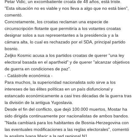
Petar Vidic, un excombatiente croata de 48 años, está triste.
"Esta situación no es viable y nos lleva a algo que no está bien",
comentó.
Concretamente, los croatas reclaman una especie de
circunscripción flotante que permitiría a los votantes croatas
designar solos a sus representantes a la presidencia y a la
cámara alta, lo cual es rechazado por el SDA, principal partido
bosnio.
Zeljko Kosmic acusa a los partidos croatas de querer "una ley
electoral basada en el apartheid" y de querer "alcanzar objetivos
de guerra en condiciones de paz".
- Catástrofe económica -
Para muchos, la superioridad nacionalista solo sirve a los
intereses de las élites políticas en un país disfuncional y
estancado económicamente a casi tres décadas de la guerra tras
la división de la antigua Yugoslavia.
Desde el fin del conflicto, que dejó 100.000 muertos, Mostar ha
sido dirigida continuamente por nacionalistas de ambos bandos.
"Nada cambiará para los habitantes de Bosnia-Herzegovina con
las eventuales modificaciones a las reglas electorales", comentó
la analista Ivana Maric a la red regional N1.